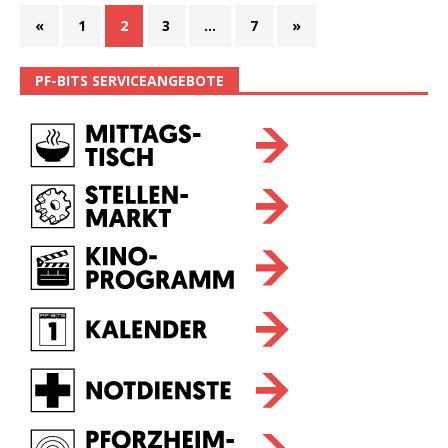
«
1
2
3
…
7
»
PF-BITS SERVICEANGEBOTE