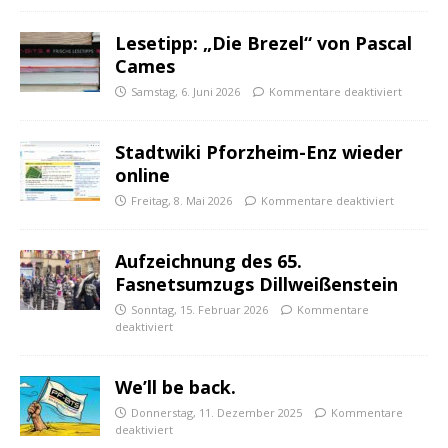
Lesetipp: „Die Brezel“ von Pascal
Cames
Samstag, 6. Juni 2026
Kommentare deaktiviert
Stadtwiki Pforzheim-Enz wieder
online
Freitag, 8. Mai 2026
Kommentare deaktiviert
Aufzeichnung des 65.
Fasnetsumzugs Dillweißenstein
Sonntag, 15. Februar 2026
Kommentare
deaktiviert
We’ll be back.
Donnerstag, 11. Dezember 2025
Kommentare
deaktiviert