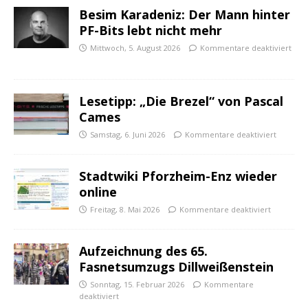
Besim Karadeniz: Der Mann hinter
PF-Bits lebt nicht mehr
Mittwoch, 5. August 2026
Kommentare deaktiviert
Lesetipp: „Die Brezel“ von Pascal
Cames
Samstag, 6. Juni 2026
Kommentare deaktiviert
Stadtwiki Pforzheim-Enz wieder
online
Freitag, 8. Mai 2026
Kommentare deaktiviert
Aufzeichnung des 65.
Fasnetsumzugs Dillweißenstein
Sonntag, 15. Februar 2026
Kommentare
deaktiviert