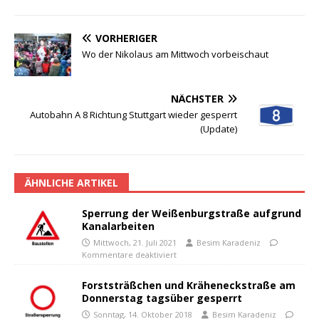
VORHERIGER
Wo der Nikolaus am Mittwoch vorbeischaut
NÄCHSTER
Autobahn A 8 Richtung Stuttgart wieder gesperrt
(Update)
ÄHNLICHE ARTIKEL
Sperrung der Weißenburgstraße aufgrund
Kanalarbeiten
Mittwoch, 21. Juli 2021
Besim Karadeniz
Kommentare deaktiviert
Forststräßchen und Kräheneckstraße am
Donnerstag tagsüber gesperrt
Sonntag, 14. Oktober 2018
Besim Karadeniz