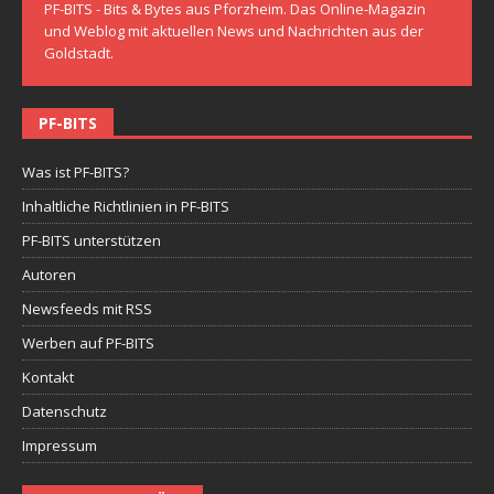
PF-BITS - Bits & Bytes aus Pforzheim. Das Online-Magazin
und Weblog mit aktuellen News und Nachrichten aus der
Goldstadt.
PF-BITS
Was ist PF-BITS?
Inhaltliche Richtlinien in PF-BITS
PF-BITS unterstützen
Autoren
Newsfeeds mit RSS
Werben auf PF-BITS
Kontakt
Datenschutz
Impressum