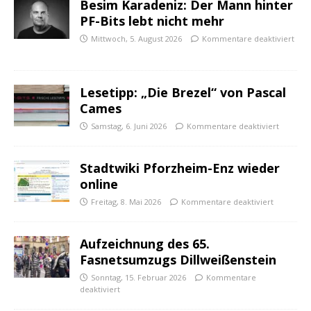
Besim Karadeniz: Der Mann hinter
PF-Bits lebt nicht mehr
Mittwoch, 5. August 2026
Kommentare deaktiviert
Lesetipp: „Die Brezel“ von Pascal
Cames
Samstag, 6. Juni 2026
Kommentare deaktiviert
Stadtwiki Pforzheim-Enz wieder
online
Freitag, 8. Mai 2026
Kommentare deaktiviert
Aufzeichnung des 65.
Fasnetsumzugs Dillweißenstein
Sonntag, 15. Februar 2026
Kommentare
deaktiviert