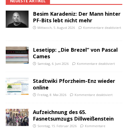
NEUESTE ARTIKEL
Besim Karadeniz: Der Mann hinter
PF-Bits lebt nicht mehr
Mittwoch, 5. August 2026
Kommentare deaktiviert
Lesetipp: „Die Brezel“ von Pascal
Cames
Samstag, 6. Juni 2026
Kommentare deaktiviert
Stadtwiki Pforzheim-Enz wieder
online
Freitag, 8. Mai 2026
Kommentare deaktiviert
Aufzeichnung des 65.
Fasnetsumzugs Dillweißenstein
Sonntag, 15. Februar 2026
Kommentare