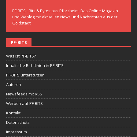
PF-BITS - Bits & Bytes aus Pforzheim. Das Online-Magazin
und Weblog mit aktuellen News und Nachrichten aus der
Goldstadt.
PF-BITS
Was ist PF-BITS?
Inhaltliche Richtlinien in PF-BITS
PF-BITS unterstützen
Autoren
Newsfeeds mit RSS
Werben auf PF-BITS
Kontakt
Datenschutz
Impressum