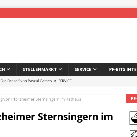
CH
STELLENMARKT
SERVICE
PF-BITS INT
 „Die Brezel“ von Pascal Cames
SERVICE
forzheim-Enz wieder online
STADTLEBEN
PF
g von Pforzheimer Sternsingern im Rathaus
eichnung des 65. Fasnetsumzugs Dillweißenstein
heimer Sternsingern im
]
We’ll be back.
PF-BITS INTERN
Karadeniz: Der Mann hinter PF-Bits lebt nicht mehr
ALLGEMEIN