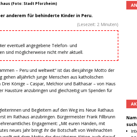
haus (Foto: Stadt Pforzheim)
AN
er anderem für behinderte Kinder in Peru.
(Lesezeit:
2
Minuten)
 Hier eventuell angegebene Telefon- und
 sind möglicherweise nicht mehr aktuell.
ammen – Peru und weltweit“ ist das diesjährige Motto der
ag gehen alljährlich junge Menschen aus katholischen
 Drei Könige – Caspar, Melchior und Balthasar – von Haus
er Haustüre anzubringen und gleichzeitig um Spenden für
AK
gleiterinnen und Begleitern auf den Weg ins Neue Rathaus
erst im Rathaus anzubringen. Bürgermeister Frank Fillbrunn
Namh
 ehrenamtliches Engagement: „Mit euren Händen, mit
such
utes neues Jahr bringt ihr die Botschaft von Weihnachten
Int
rn wollt mit dem Motto der diesjährigen Aktion auch darauf