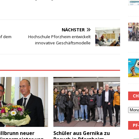
NÄCHSTER
uf dem
Hochschule Pforzheim entwickelt
innovative Geschäftsmodelle
CH
PF
illbrunn neuer
Schüler aus Gernika zu