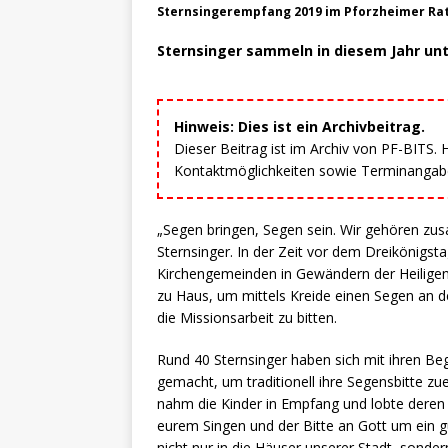
Sternsingerempfang 2019 im Pforzheimer Rat
Sternsinger sammeln in diesem Jahr unt
Hinweis: Dies ist ein Archivbeitrag.
Dieser Beitrag ist im Archiv von PF-BITS.
Kontaktmöglichkeiten sowie Terminangaben
„Segen bringen, Segen sein. Wir gehören zus
Sternsinger. In der Zeit vor dem Dreikönigst
Kirchengemeinden in Gewändern der Heiligen
zu Haus, um mittels Kreide einen Segen an d
die Missionsarbeit zu bitten.
Rund 40 Sternsinger haben sich mit ihren Be
gemacht, um traditionell ihre Segensbitte zu
nahm die Kinder in Empfang und lobte deren
eurem Singen und der Bitte an Gott um ein g
nicht nur in die Häuser unserer Stadt, sonde