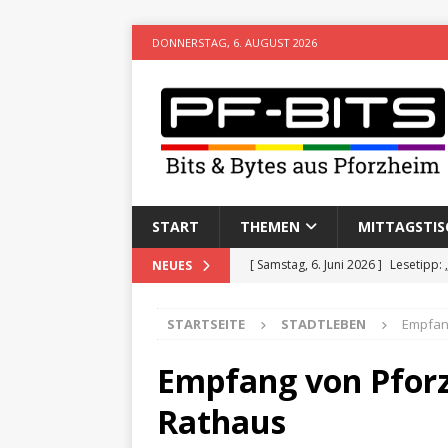
DONNERSTAG, 6. AUGUST 2026
START
THEMEN
MITTAGSTIS
[ Samstag, 6. Juni 2026 ]
Lesetipp:
NEUES
[ Freitag, 8. Mai 2026 ]
Stadtwiki P
STARTSEITE
STADTLEBEN
Empfan
[ Sonntag, 15. Februar 2026 ]
Aufz
VERANSTALTUNGEN
Empfang von Pforz
[ Donnerstag, 11. Dezember 2025 
Rathaus
[ Mittwoch, 5. August 2026 ]
Besim 