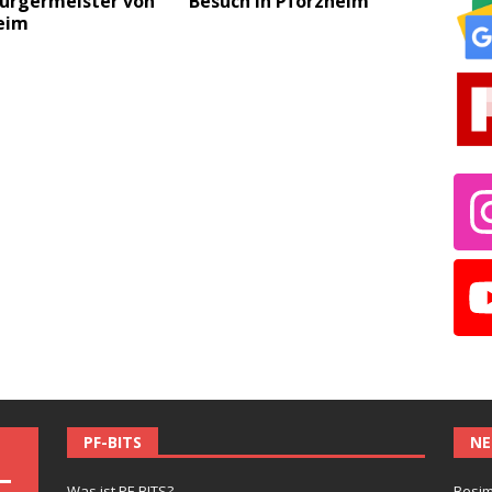
bürgermeister von
Besuch in Pforzheim
eim
PF-BITS
NE
Was ist PF-BITS?
Besim