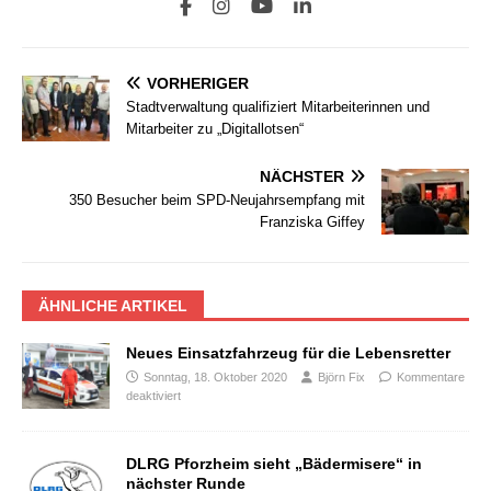
VORHERIGER
Stadtverwaltung qualifiziert Mitarbeiterinnen und
Mitarbeiter zu „Digitallotsen“
NÄCHSTER
350 Besucher beim SPD-Neujahrsempfang mit
Franziska Giffey
ÄHNLICHE ARTIKEL
Neues Einsatzfahrzeug für die Lebensretter
Sonntag, 18. Oktober 2020
Björn Fix
Kommentare
deaktiviert
DLRG Pforzheim sieht „Bädermisere“ in
nächster Runde