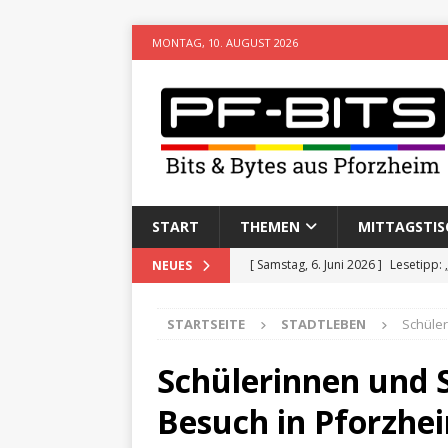
MONTAG, 10. AUGUST 2026
START
THEMEN
MITTAGSTIS
[ Samstag, 6. Juni 2026 ]
Lesetipp:
NEUES
[ Freitag, 8. Mai 2026 ]
Stadtwiki P
STARTSEITE
STADTLEBEN
Schüler
[ Sonntag, 15. Februar 2026 ]
Aufz
VERANSTALTUNGEN
Schülerinnen und 
[ Donnerstag, 11. Dezember 2025 
Besuch in Pforzhe
[ Mittwoch, 5. August 2026 ]
Besim 