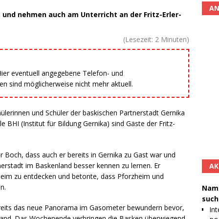
AN
 und nehmen auch am Unterricht an der Fritz-Erler-
(Lesezeit:
2
Minuten)
 Hier eventuell angegebene Telefon- und
 sind möglicherweise nicht mehr aktuell.
lerinnen und Schüler der baskischen Partnerstadt Gernika
BHI (Institut für Bildung Gernika) sind Gäste der Fritz-
 Boch, dass auch er bereits in Gernika zu Gast war und
tnerstadt im Baskenland besser kennen zu lernen. Er
AK
heim zu entdecken und betonte, dass Pforzheim und
n.
Namh
such
ereits das neue Panorama im Gasometer bewundern bevor,
Int
fand. Das Wochenende verbringen die Basken überwiegend