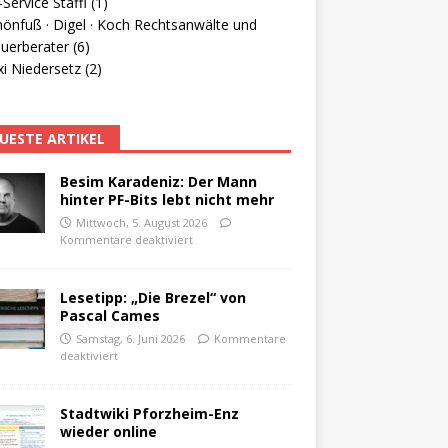
Service Staffl (1)
hönfuß · Digel · Koch Rechtsanwälte und
uerberater (6)
i Niedersetz (2)
UESTE ARTIKEL
Besim Karadeniz: Der Mann
hinter PF-Bits lebt nicht mehr
Mittwoch, 5. August 2026
Kommentare deaktiviert
Lesetipp: „Die Brezel“ von
Pascal Cames
Samstag, 6. Juni 2026
Kommentare
deaktiviert
Stadtwiki Pforzheim-Enz
wieder online