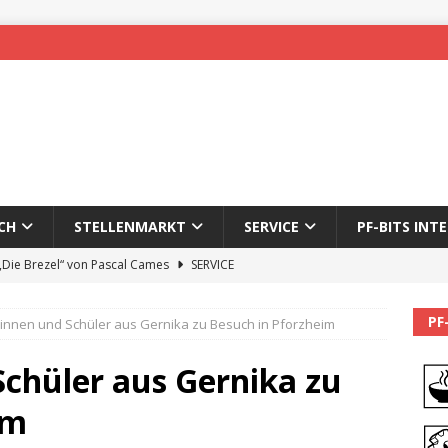
CH
STELLENMARKT
SERVICE
PF-BITS INT
 „Die Brezel“ von Pascal Cames
SERVICE
forzheim-Enz wieder online
STADTLEBEN
PF
innen und Schüler aus Gernika zu Besuch in Pforzheim
eichnung des 65. Fasnetsumzugs Dillweißenstein
Schüler aus Gernika zu
]
We’ll be back.
PF-BITS INTERN
im
Karadeniz: Der Mann hinter PF-Bits lebt nicht mehr
ALLGEMEIN