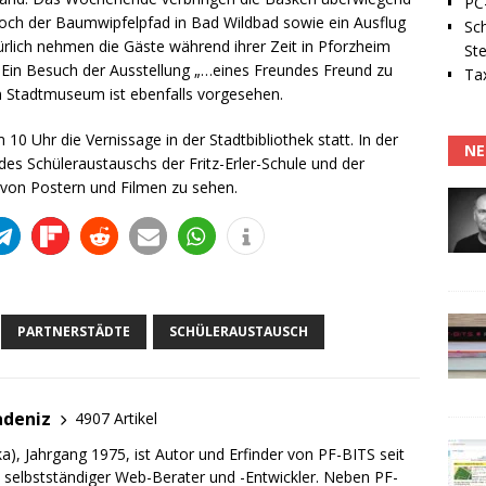
PC-
noch der Baumwipfelpfad in Bad Wildbad sowie ein Ausflug
Sc
ich nehmen die Gäste während ihrer Zeit in Pforzheim
Ste
l. Ein Besuch der Ausstellung „…eines Freundes Freund zu
Tax
m Stadtmuseum ist ebenfalls vorgesehen.
0 Uhr die Vernissage in der Stadtbibliothek statt. In der
NE
des Schüleraustauschs der Fritz-Erler-Schule und der
 von Postern und Filmen zu sehen.
PARTNERSTÄDTE
SCHÜLERAUSTAUSCH
adeniz
4907 Artikel
a), Jahrgang 1975, ist Autor und Erfinder von PF-BITS seit
ch selbstständiger Web-Berater und -Entwickler. Neben PF-