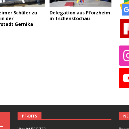
eimer Schüler zu
Delegation aus Pforzheim
in der
in Tschenstochau
rstadt Gernika
PF-BITS
NE
Was ist PF-BITS?
Besim