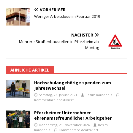
VORHERIGER
Weniger Arbeitslose im Februar 2019
NÄCHSTER
Mehrere Straßenbaustellen in Pforzheim ab
Montag
ÄHNLICHE ARTIKEL
Hochschulangehörige spenden zum
Jahreswechsel
Samstag, 23. Januar 2021
Besim Karadeniz
Kommentare deaktiviert
Pforzheimer Unternehmer
ehrenamtsfreundlicher Arbeitgeber
Donnerstag, 21. November 2024
Besim
Karadeniz
Kommentare deaktiviert