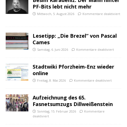
Besim Karadeniz: Der Mann hinter
PF-Bits lebt nicht mehr
Mittwoch, 5. August 2026
Kommentare deaktiviert
Lesetipp: „Die Brezel“ von Pascal
Cames
Samstag, 6. Juni 2026
Kommentare deaktiviert
Stadtwiki Pforzheim-Enz wieder
online
Freitag, 8. Mai 2026
Kommentare deaktiviert
Aufzeichnung des 65.
Fasnetsumzugs Dillweißenstein
Sonntag, 15. Februar 2026
Kommentare
deaktiviert