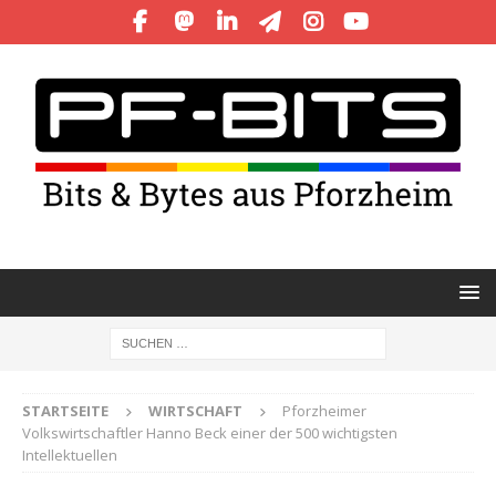
STARTSEITE
WIRTSCHAFT
Pforzheimer
Volkswirtschaftler Hanno Beck einer der 500 wichtigsten
Intellektuellen