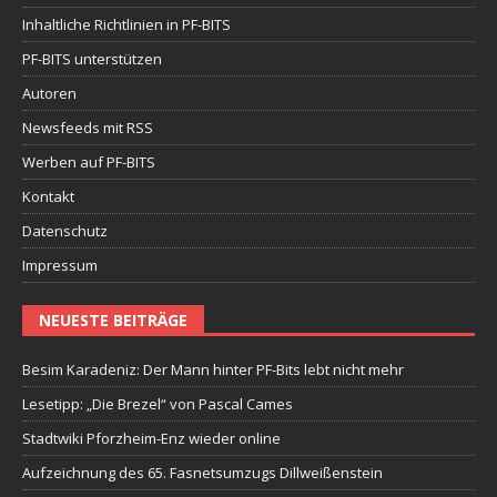
Inhaltliche Richtlinien in PF-BITS
PF-BITS unterstützen
Autoren
Newsfeeds mit RSS
Werben auf PF-BITS
Kontakt
Datenschutz
Impressum
NEUESTE BEITRÄGE
Besim Karadeniz: Der Mann hinter PF-Bits lebt nicht mehr
Lesetipp: „Die Brezel“ von Pascal Cames
Stadtwiki Pforzheim-Enz wieder online
Aufzeichnung des 65. Fasnetsumzugs Dillweißenstein