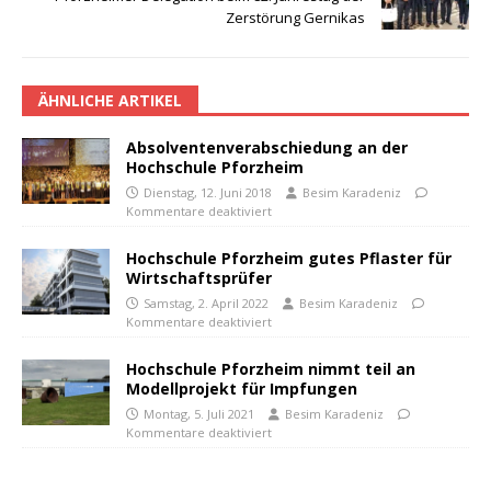
Zerstörung Gernikas
ÄHNLICHE ARTIKEL
Absolventenverabschiedung an der
Hochschule Pforzheim
Dienstag, 12. Juni 2018
Besim Karadeniz
Kommentare deaktiviert
Hochschule Pforzheim gutes Pflaster für
Wirtschaftsprüfer
Samstag, 2. April 2022
Besim Karadeniz
Kommentare deaktiviert
Hochschule Pforzheim nimmt teil an
Modellprojekt für Impfungen
Montag, 5. Juli 2021
Besim Karadeniz
Kommentare deaktiviert