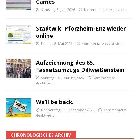
Cames
Samstag, 6. Juni 2026
Kommentare deaktiviert
Stadtwiki Pforzheim-Enz wieder
online
Freitag, 8. Mai 2026
Kommentare deaktiviert
Aufzeichnung des 65.
Fasnetsumzugs Dillweißenstein
Sonntag, 15. Februar 2026
Kommentare
deaktiviert
We’ll be back.
Donnerstag, 11. Dezember 2025
Kommentare
deaktiviert
CHRONOLOGISCHES ARCHIV