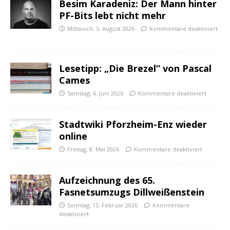
Besim Karadeniz: Der Mann hinter
PF-Bits lebt nicht mehr
Mittwoch, 5. August 2026
Kommentare deaktiviert
Lesetipp: „Die Brezel“ von Pascal
Cames
Samstag, 6. Juni 2026
Kommentare deaktiviert
Stadtwiki Pforzheim-Enz wieder
online
Freitag, 8. Mai 2026
Kommentare deaktiviert
Aufzeichnung des 65.
Fasnetsumzugs Dillweißenstein
Sonntag, 15. Februar 2026
Kommentare
deaktiviert