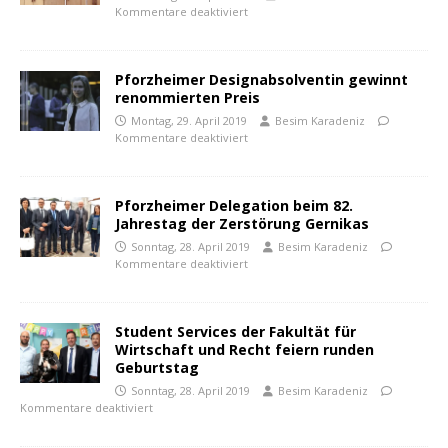
Kommentare deaktiviert
Pforzheimer Designabsolventin gewinnt
renommierten Preis
Montag, 29. April 2019
Besim Karadeniz
Kommentare deaktiviert
Pforzheimer Delegation beim 82.
Jahrestag der Zerstörung Gernikas
Sonntag, 28. April 2019
Besim Karadeniz
Kommentare deaktiviert
Student Services der Fakultät für
Wirtschaft und Recht feiern runden
Geburtstag
Sonntag, 28. April 2019
Besim Karadeniz
Kommentare deaktiviert