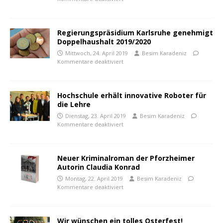
Regierungspräsidium Karlsruhe genehmigt
Doppelhaushalt 2019/2020
Mittwoch, 24. April 2019
Besim Karadeniz
Kommentare deaktiviert
Hochschule erhält innovative Roboter für
die Lehre
Dienstag, 23. April 2019
Besim Karadeniz
Kommentare deaktiviert
Neuer Kriminalroman der Pforzheimer
Autorin Claudia Konrad
Montag, 22. April 2019
Besim Karadeniz
Kommentare deaktiviert
Wir wünschen ein tolles Osterfest!