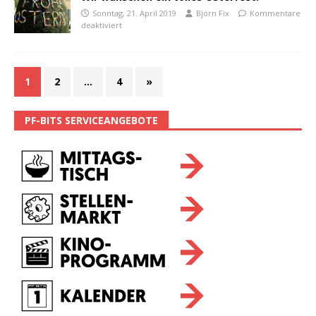
Sonntag, 21. April 2019
Björn Fix
Kommentare
deaktiviert
1
2
…
4
»
PF-BITS SERVICEANGEBOTE