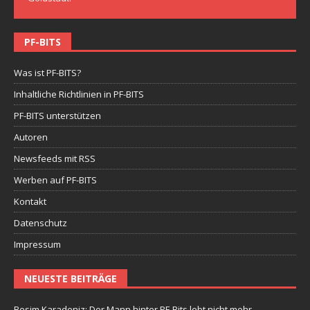
PF-BITS
Was ist PF-BITS?
Inhaltliche Richtlinien in PF-BITS
PF-BITS unterstützen
Autoren
Newsfeeds mit RSS
Werben auf PF-BITS
Kontakt
Datenschutz
Impressum
NEUESTE BEITRÄGE
Besim Karadeniz: Der Mann hinter PF-Bits lebt nicht mehr