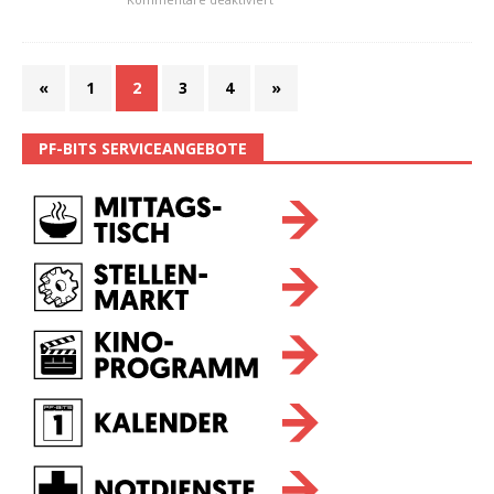
«
1
2
3
4
»
PF-BITS SERVICEANGEBOTE