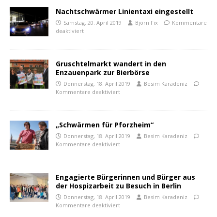
Nachtschwärmer Linientaxi eingestellt
Samstag, 20. April 2019
Björn Fix
Kommentare
deaktiviert
Gruschtelmarkt wandert in den
Enzauenpark zur Bierbörse
Donnerstag, 18. April 2019
Besim Karadeniz
Kommentare deaktiviert
„Schwärmen für Pforzheim“
Donnerstag, 18. April 2019
Besim Karadeniz
Kommentare deaktiviert
Engagierte Bürgerinnen und Bürger aus
der Hospizarbeit zu Besuch in Berlin
Donnerstag, 18. April 2019
Besim Karadeniz
Kommentare deaktiviert