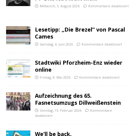
Mittwoch, 5. August 2026
Kommentare deaktiviert
Lesetipp: „Die Brezel“ von Pascal
Cames
Samstag, 6. Juni 2026
Kommentare deaktiviert
Stadtwiki Pforzheim-Enz wieder
online
Freitag, 8. Mai 2026
Kommentare deaktiviert
Aufzeichnung des 65.
Fasnetsumzugs Dillweißenstein
Sonntag, 15. Februar 2026
Kommentare
deaktiviert
We’ll be back.