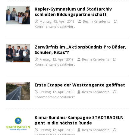
Kepler-Gymnasium und Stadtarchiv
schließen Bildungspartnerschaft
Montag, 15. April 2019
Besim Karadeniz
Kommentare deaktiviert
Zerwürfnis im „Aktionsbündnis Pro Bäder,
Schulen, Kitas“?
Freitag, 12. April 2019
Besim Karadeniz
Kommentare deaktiviert
Erste Etappe der Westtangente geöffnet
Freitag, 12. April 2019
Besim Karadeniz
Kommentare deaktiviert
Klima-Bündnis-Kampagne STADTRADELN
geht in die nächste Runde
Freitag, 12. April 2019
Besim Karadeniz
Kommentare deaktiviert