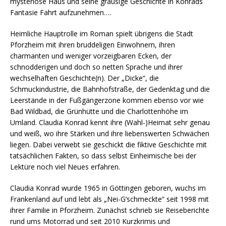
mysteriöse Haus und seine grausige Geschichte in Konrads
Fantasie Fahrt aufzunehmen….
Heimliche Hauptrolle im Roman spielt übrigens die Stadt
Pforzheim mit ihren bruddeligen Einwohnern, ihren
charmanten und weniger vorzeigbaren Ecken, der
schnodderigen und doch so netten Sprache und ihrer
wechselhaften Geschichte(n). Der „Dicke“, die
Schmuckindustrie, die Bahnhofstraße, der Gedenktag und die
Leerstände in der Fußgängerzone kommen ebenso vor wie
Bad Wildbad, die Grünhütte und die Charlottenhöhe im
Umland. Claudia Konrad kennt ihre (Wahl-)Heimat sehr genau
und weiß, wo ihre Stärken und ihre liebenswerten Schwächen
liegen. Dabei verwebt sie geschickt die fiktive Geschichte mit
tatsächlichen Fakten, so dass selbst Einheimische bei der
Lektüre noch viel Neues erfahren.
Claudia Konrad wurde 1965 in Göttingen geboren, wuchs im
Frankenland auf und lebt als „Nei-G’schmeckte“ seit 1998 mit
ihrer Familie in Pforzheim. Zunächst schrieb sie Reiseberichte
rund ums Motorrad und seit 2010 Kurzkrimis und