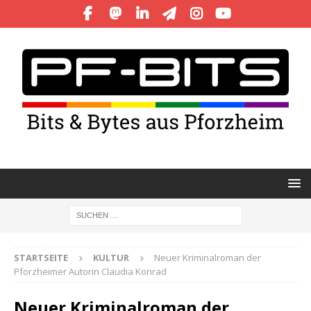
STARTSEITE
KULTUR
Neuer Kriminalroman der
Pforzheimer Autorin Claudia Konrad
Neuer Kriminalroman der