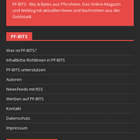
PF-BITS - Bits & Bytes aus Pforzheim. Das Online-Magazin
und Weblog mit aktuellen News und Nachrichten aus der
Goldstadt.
PF-BITS
Was ist PF-BITS?
Inhaltliche Richtlinien in PF-BITS
PF-BITS unterstützen
Autoren
Newsfeeds mit RSS
Werben auf PF-BITS
Kontakt
Datenschutz
Impressum