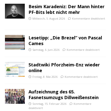
Besim Karadeniz: Der Mann hinter
PF-Bits lebt nicht mehr
Mittwoch, 5. August 2026
Kommentare deaktiviert
Lesetipp: „Die Brezel“ von Pascal
Cames
Samstag, 6. Juni 2026
Kommentare deaktiviert
Stadtwiki Pforzheim-Enz wieder
online
Freitag, 8. Mai 2026
Kommentare deaktiviert
Aufzeichnung des 65.
Fasnetsumzugs Dillweißenstein
Sonntag, 15. Februar 2026
Kommentare
deaktiviert