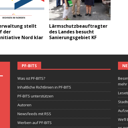
erwaltung stellt
Lärmschutzbeauftragter
f der
des Landes besucht
nitiative Nord klar
Sanierungsgebiet KF
PF-BITS
NE
Was ist PF-BITS?
Besim
mehr
Inhaltliche Richtlinien in PF-BITS
Leset
PF-BITS unterstützen
Stadt
Autoren
Aufze
Newsfeeds mit RSS
We’ll 
Werben auf PF-BITS