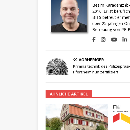
Besim Karadeniz (bk
2016. Er ist berufli
BITS betreut er meh
über 25-jährigen On
Betreuung von PF-BI
VORHERIGER
Kriminaltechnik des Polizeipräs
Pforzheim nun zertifiziert
ÄHNLICHE ARTIKEL