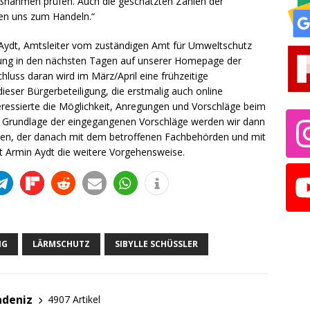
ßnahmen prüfen. Auch die geschätzten Zahlen der
en uns zum Handeln.“
 Aydt, Amtsleiter vom zuständigen Amt für Umweltschutz
rung in den nächsten Tagen auf unserer Homepage der
chluss daran wird im März/April eine frühzeitige
eser Bürgerbeteiligung, die erstmalig auch online
eressierte die Möglichkeit, Anregungen und Vorschläge beim
r Grundlage der eingegangenen Vorschläge werden wir dann
len, der danach mit dem betroffenen Fachbehörden und mit
t Armin Aydt die weitere Vorgehensweise.
NG
LÄRMSCHUTZ
SIBYLLE SCHÜSSLER
adeniz
4907 Artikel