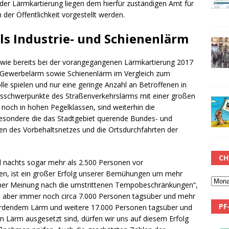
 der Lärmkartierung liegen dem hierfür zuständigen Amt für
der Öffentlichkeit vorgestellt werden.
ls Industrie- und Schienenlärm
wie bereits bei der vorangegangenen Lärmkartierung 2017
und Gewerbelärm sowie Schienenlärm im Vergleich zum
le spielen und nur eine geringe Anzahl an Betroffenen in
ngsschwerpunkte des Straßenverkehrslärms mit einer großen
noch in hohen Pegelklassen, sind weiterhin die
besondere die das Stadtgebiet querende Bundes- und
ßen des Vorbehaltsnetzes und die Ortsdurchfahrten der
CH
 nachts sogar mehr als 2.500 Personen vor
n, ist ein großer Erfolg unserer Bemühungen um mehr
einer Meinung nach die umstrittenen Tempobeschränkungen“,
Da aber immer noch circa 7.000 Personen tagsüber und mehr
PF
hrdendem Lärm und weitere 17.000 Personen tagsüber und
n Lärm ausgesetzt sind, dürfen wir uns auf diesem Erfolg