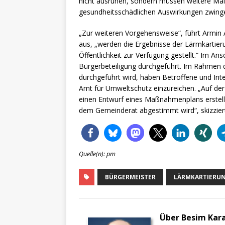
nicht ausruhen, sondern müssen weitere Ma
gesundheitsschädlichen Auswirkungen zwing
„Zur weiteren Vorgehensweise“, führt Armin
aus, „werden die Ergebnisse der Lärmkartie
Öffentlichkeit zur Verfügung gestellt.“ Im Ans
Bürgerbeteiligung durchgeführt. Im Rahmen di
durchgeführt wird, haben Betroffene und Int
Amt für Umweltschutz einzureichen. „Auf de
einen Entwurf eines Maßnahmenplans erstel
dem Gemeinderat abgestimmt wird“, skizzier
Quelle(n): pm
BÜRGERMEISTER
LÄRMKARTIERU
Über Besim Kar