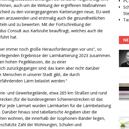
PC-
ehmen, auch um die Wirkung der ergriffenen Maßnahmen
Sc
schied zu den vorangegangenen Kartierungen neue, EU-weit
Ste
hren anzuwenden und erstmalig auch die gesundheitlichen
Tax
ln und zu bewerten. Mit der Fortschreibung der
us Consult aus Karlsruhe beauftragt, welches auch die
ührt hat.
NE
n aber immer noch große Herausforderungen vor uns“, so
 vorliegenden Ergebnisse der Lärmkartierung 2023 zusammen.
 den hohen Pegelklassen, die zu einer
ich zurückgegangen sind; das kann aber nicht darüber
 Menschen in unserer Stadt gibt, die durch
gefährdenden Lärm belastet werden.“
trie- und Gewerbegelände, etwa 265 km Straßen und rund
recken (für die bundeseigenen Schienenstrecken ist das
Für jede Lärmart wurden Lärmkarten für die Lärmbelastung
t. Darüber hinaus sind tabellarische Angaben über die
ieten wohnen, die innerhalb der Isophonen-Bänder liegen,
geschätzte Zahl der Wohnungen, Schulen und