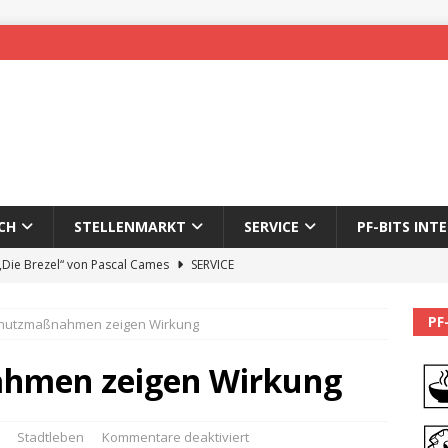
CH
STELLENMARKT
SERVICE
PF-BITS INT
 „Die Brezel“ von Pascal Cames
SERVICE
forzheim-Enz wieder online
STADTLEBEN
PF
hutzmaßnahmen zeigen Wirkung
eichnung des 65. Fasnetsumzugs Dillweißenstein
hmen zeigen Wirkung
]
We’ll be back.
PF-BITS INTERN
Karadeniz: Der Mann hinter PF-Bits lebt nicht mehr
ALLGEMEIN
Stadtleben
Kommentare deaktiviert