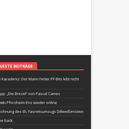
UESTE BEITRÄGE
 Karadeniz: Der Mann hinter PF-Bits lebt nicht
ipp: „Die Brezel“ von Pascal Cames
wiki Pforzheim-Enz wieder online
ichnung des 65. Fasnetsumzugs Dillweißenstein
be back.