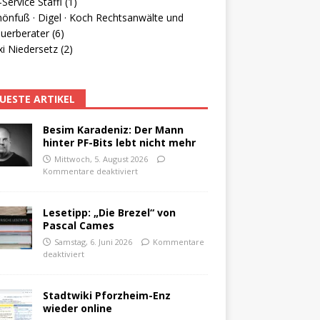
Service Staffl (1)
hönfuß · Digel · Koch Rechtsanwälte und
uerberater (6)
i Niedersetz (2)
UESTE ARTIKEL
Besim Karadeniz: Der Mann
hinter PF-Bits lebt nicht mehr
Mittwoch, 5. August 2026
Kommentare deaktiviert
Lesetipp: „Die Brezel“ von
Pascal Cames
Samstag, 6. Juni 2026
Kommentare
deaktiviert
Stadtwiki Pforzheim-Enz
wieder online