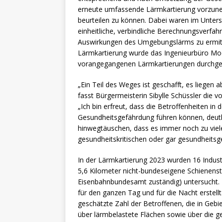
erneute umfassende Lärmkartierung vorzun
beurteilen zu können. Dabei waren im Unter
einheitliche, verbindliche Berechnungsverfa
Auswirkungen des Umgebungslärms zu ermitte
Lärmkartierung wurde das Ingenieurbüro Mod
vorangegangenen Lärmkartierungen durchgef
„Ein Teil des Weges ist geschafft, es liege
fasst Bürgermeisterin Sibylle Schüssler die
„Ich bin erfreut, dass die Betroffenheiten in
Gesundheitsgefährdung führen können, deutl
hinwegtäuschen, dass es immer noch zu viele
gesundheitskritischen oder gar gesundheits
In der Lärmkartierung 2023 wurden 16 Indus
5,6 Kilometer nicht-bundeseigene Schienenst
Eisenbahnbundesamt zuständig) untersucht. 
für den ganzen Tag und für die Nacht erstell
geschätzte Zahl der Betroffenen, die in Geb
über lärmbelastete Flächen sowie über die 