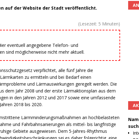
AN
 auf der Website der Stadt veröffentlicht.
(Lesezeit:
5
Minuten)
 Hier eventuell angegebene Telefon- und
 sind möglicherweise nicht mehr aktuell.
sschutzgesetz verpflichtet, alle fünf Jahre die
ärmkarten zu ermitteln und bei Bedarf einen
 Lärmprobleme und Lärmauswirkungen geregelt werden. Die
us dem Jahr 2008 und der erste Lärmaktionsplan aus dem
ungen in den Jahren 2012 und 2017 sowie eine umfassende
Jahren 2018 bis 2020.
AK
 umstrittene Lärmminderungsmaßnahmen an hochbelasteten
Namh
ahme und Fahrbahnsanierungen als mittel- bis langfristige
such
ruhige Gebiete ausgewiesen. Dem 5-Jahres-Rhythmus
Int
indigkeitsbeschränkungen sei es daher folgerichtig, eine