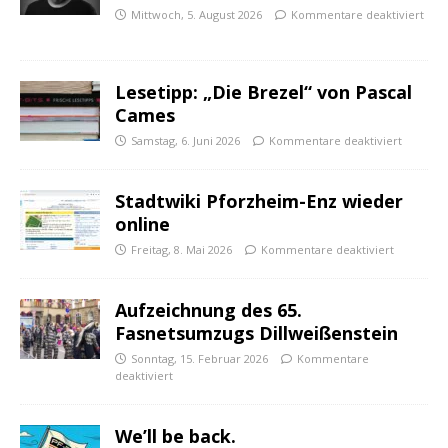
Mittwoch, 5. August 2026
Kommentare deaktiviert
Lesetipp: „Die Brezel“ von Pascal
Cames
Samstag, 6. Juni 2026
Kommentare deaktiviert
Stadtwiki Pforzheim-Enz wieder
online
Freitag, 8. Mai 2026
Kommentare deaktiviert
Aufzeichnung des 65.
Fasnetsumzugs Dillweißenstein
Sonntag, 15. Februar 2026
Kommentare
deaktiviert
We’ll be back.