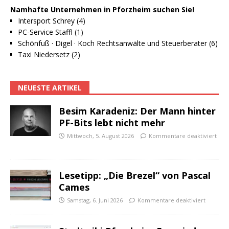
Namhafte Unternehmen in Pforzheim suchen Sie!
Intersport Schrey (4)
PC-Service Staffl (1)
Schönfuß · Digel · Koch Rechtsanwälte und Steuerberater (6)
Taxi Niedersetz (2)
NEUESTE ARTIKEL
Besim Karadeniz: Der Mann hinter
PF-Bits lebt nicht mehr
Mittwoch, 5. August 2026
Kommentare deaktiviert
Lesetipp: „Die Brezel“ von Pascal
Cames
Samstag, 6. Juni 2026
Kommentare deaktiviert