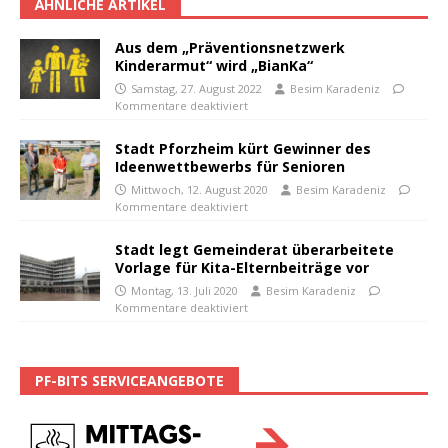
ÄHNLICHE ARTIKEL
Aus dem „Präventionsnetzwerk
Kinderarmut“ wird „BianKa“
Samstag, 27. August 2022
Besim Karadeniz
Kommentare deaktiviert
Stadt Pforzheim kürt Gewinner des
Ideenwettbewerbs für Senioren
Mittwoch, 12. August 2020
Besim Karadeniz
Kommentare deaktiviert
Stadt legt Gemeinderat überarbeitete
Vorlage für Kita-Elternbeiträge vor
Montag, 13. Juli 2020
Besim Karadeniz
Kommentare deaktiviert
PF-BITS SERVICEANGEBOTE