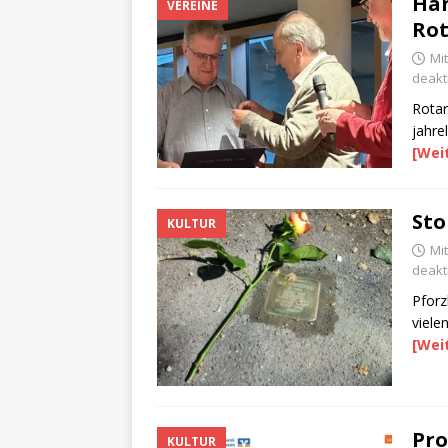
Han
VEREINE
Rot
Mit
deakti
Rotar
jahre
[Wei
Sto
KULTUR
Mi
deakti
Pforz
viele
[Wei
Pro
KULTUR