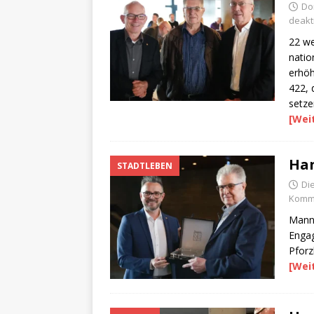
Do
deakti
22 we
natio
erhöh
422, 
setze
[Wei
Han
STADTLEBEN
Di
Komme
Mann 
Engag
Pforz
[Wei