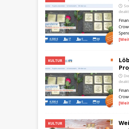
So
deakti
Finan
Crowd
Spend
[Wei
Löb
KULTUR
Pro
Die
deakti
Finan
Crowd
[Wei
Wei
KULTUR