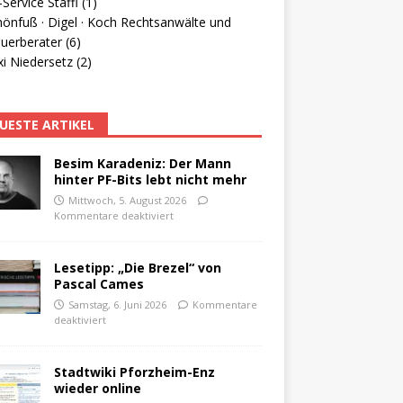
Service Staffl (1)
hönfuß · Digel · Koch Rechtsanwälte und
uerberater (6)
i Niedersetz (2)
UESTE ARTIKEL
Besim Karadeniz: Der Mann
hinter PF-Bits lebt nicht mehr
Mittwoch, 5. August 2026
Kommentare deaktiviert
Lesetipp: „Die Brezel“ von
Pascal Cames
Samstag, 6. Juni 2026
Kommentare
deaktiviert
Stadtwiki Pforzheim-Enz
wieder online