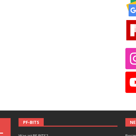
PF-BITS
NE
Was ist PF-BITS?
Besim