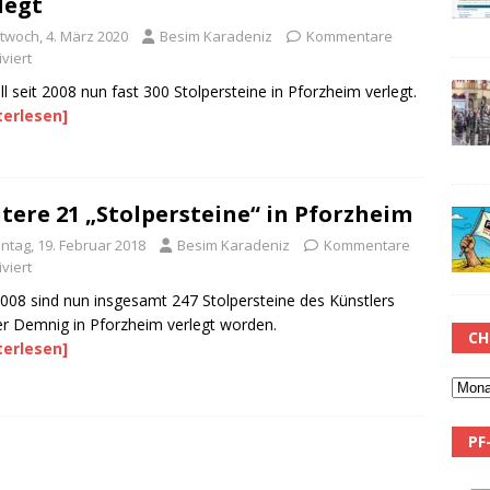
legt
ttwoch, 4. März 2020
Besim Karadeniz
Kommentare
viert
ll seit 2008 nun fast 300 Stolpersteine in Pforzheim verlegt.
terlesen]
tere 21 „Stolpersteine“ in Pforzheim
ntag, 19. Februar 2018
Besim Karadeniz
Kommentare
viert
2008 sind nun insgesamt 247 Stolpersteine des Künstlers
r Demnig in Pforzheim verlegt worden.
CH
terlesen]
PF