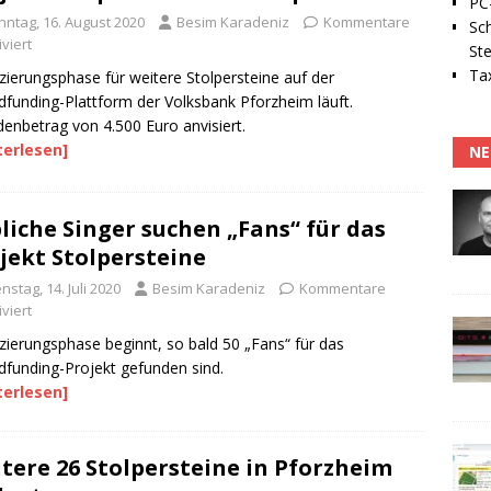
PC-
nntag, 16. August 2020
Besim Karadeniz
Kommentare
Sc
viert
Ste
Tax
zierungsphase für weitere Stolpersteine auf der
funding-Plattform der Volksbank Pforzheim läuft.
enbetrag von 4.500 Euro anvisiert.
terlesen]
NE
liche Singer suchen „Fans“ für das
jekt Stolpersteine
nstag, 14. Juli 2020
Besim Karadeniz
Kommentare
viert
zierungsphase beginnt, so bald 50 „Fans“ für das
funding-Projekt gefunden sind.
terlesen]
tere 26 Stolpersteine in Pforzheim