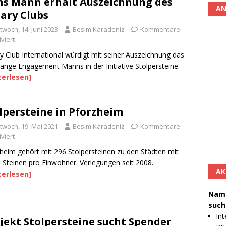
s Mann erhält Auszeichnung des
AN
ary Clubs
twoch, 14. Juni 2023
Besim Karadeniz
Kommentare
viert
y Club International würdigt mit seiner Auszeichnung das
lange Engagement Manns in der Initiative Stolpersteine.
terlesen]
lpersteine in Pforzheim
ttwoch, 19. Mai 2021
Besim Karadeniz
Kommentare
viert
heim gehört mit 296 Stolpersteinen zu den Städten mit
n Steinen pro Einwohner. Verlegungen seit 2008.
AK
terlesen]
Namh
such
Int
jekt Stolpersteine sucht Spender