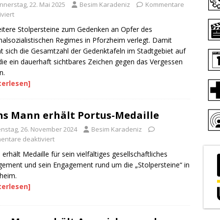
nnerstag, 22. Mai 2025
Besim Karadeniz
Kommentare
viert
itere Stolpersteine zum Gedenken an Opfer des
nalsozialistischen Regimes in Pforzheim verlegt. Damit
t sich die Gesamtzahl der Gedenktafeln im Stadtgebiet auf
die ein dauerhaft sichtbares Zeichen gegen das Vergessen
n.
terlesen]
s Mann erhält Portus-Medaille
enstag, 26. November 2024
Besim Karadeniz
ntare deaktiviert
erhält Medaille für sein vielfältiges gesellschaftliches
ement und sein Engagement rund um die „Stolpersteine“ in
heim.
terlesen]