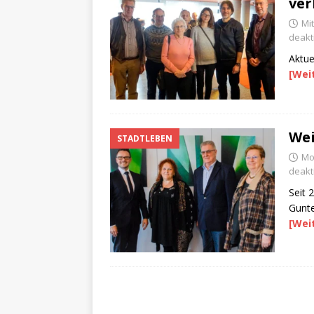
ver
Mi
deakti
Aktue
[Wei
Wei
STADTLEBEN
Mo
deakti
Seit 
Gunte
[Wei