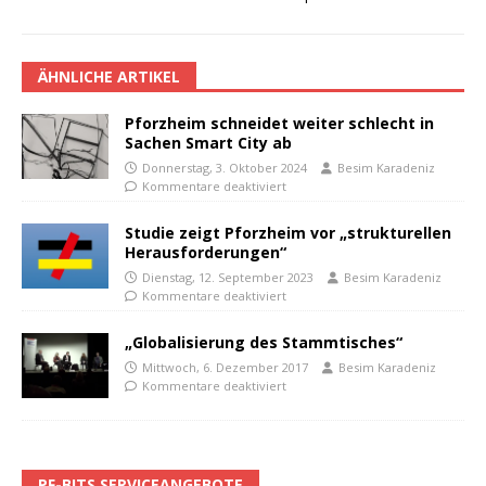
ÄHNLICHE ARTIKEL
Pforzheim schneidet weiter schlecht in
Sachen Smart City ab
Donnerstag, 3. Oktober 2024
Besim Karadeniz
Kommentare deaktiviert
Studie zeigt Pforzheim vor „strukturellen
Herausforderungen“
Dienstag, 12. September 2023
Besim Karadeniz
Kommentare deaktiviert
„Globalisierung des Stammtisches“
Mittwoch, 6. Dezember 2017
Besim Karadeniz
Kommentare deaktiviert
PF-BITS SERVICEANGEBOTE