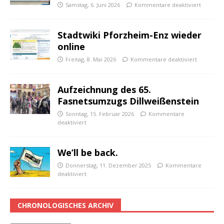
Samstag, 6. Juni 2026
Kommentare deaktiviert
Stadtwiki Pforzheim-Enz wieder
online
Freitag, 8. Mai 2026
Kommentare deaktiviert
Aufzeichnung des 65.
Fasnetsumzugs Dillweißenstein
Sonntag, 15. Februar 2026
Kommentare
deaktiviert
We’ll be back.
Donnerstag, 11. Dezember 2025
Kommentare
deaktiviert
CHRONOLOGISCHES ARCHIV