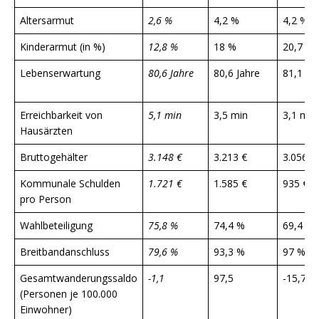
Altersarmut
2,6 %
4,2 %
4,2 %
Kinderarmut (in %)
12,8 %
18 %
20,7 %
Lebenserwartung
80,6 Jahre
80,6 Jahre
81,1 Ja
Erreichbarkeit von
5,1 min
3,5 min
3,1 min
Hausärzten
Bruttogehälter
3.148 €
3.213 €
3.056 €
Kommunale Schulden
1.721 €
1.585 €
935 €
pro Person
Wahlbeteiligung
75,8 %
74,4 %
69,4 %
Breitbandanschluss
79,6 %
93,3 %
97 %
Gesamtwanderungssaldo
-1,1
97,5
-15,7
(Personen je 100.000
Einwohner)