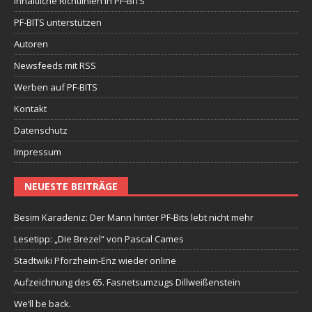
Inhaltliche Richtlinien in PF-BITS
PF-BITS unterstützen
Autoren
Newsfeeds mit RSS
Werben auf PF-BITS
Kontakt
Datenschutz
Impressum
NEUESTE BEITRÄGE
Besim Karadeniz: Der Mann hinter PF-Bits lebt nicht mehr
Lesetipp: „Die Brezel“ von Pascal Cames
Stadtwiki Pforzheim-Enz wieder online
Aufzeichnung des 65. Fasnetsumzugs Dillweißenstein
We’ll be back.