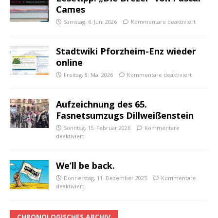
Cames
Samstag, 6. Juni 2026
Kommentare deaktiviert
Stadtwiki Pforzheim-Enz wieder
online
Freitag, 8. Mai 2026
Kommentare deaktiviert
Aufzeichnung des 65.
Fasnetsumzugs Dillweißenstein
Sonntag, 15. Februar 2026
Kommentare
deaktiviert
We’ll be back.
Donnerstag, 11. Dezember 2025
Kommentare
deaktiviert
CHRONOLOGISCHES ARCHIV