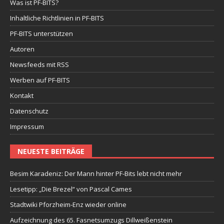
Was ist PF-BITS?
Inhaltliche Richtlinien in PF-BITS
PF-BITS unterstützen
Autoren
Newsfeeds mit RSS
Werben auf PF-BITS
Kontakt
Datenschutz
Impressum
NEUESTE BEITRÄGE
Besim Karadeniz: Der Mann hinter PF-Bits lebt nicht mehr
Lesetipp: „Die Brezel“ von Pascal Cames
Stadtwiki Pforzheim-Enz wieder online
Aufzeichnung des 65. Fasnetsumzugs Dillweißenstein