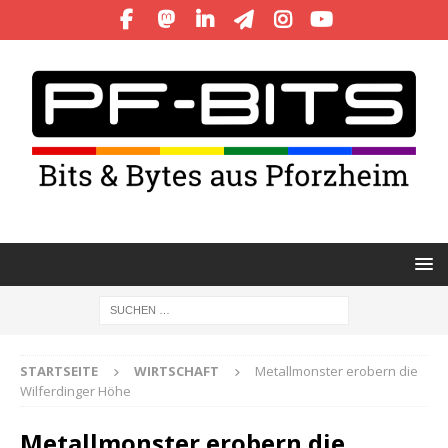
STARTSEITE
WIRTSCHAFT
Metallmonster erobern die
Wilferdinger Höhe
Metallmonster erobern die