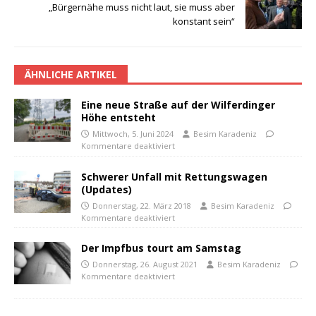
„Bürgernähe muss nicht laut, sie muss aber
konstant sein“
ÄHNLICHE ARTIKEL
Eine neue Straße auf der Wilferdinger
Höhe entsteht
Mittwoch, 5. Juni 2024
Besim Karadeniz
Kommentare deaktiviert
Schwerer Unfall mit Rettungswagen
(Updates)
Donnerstag, 22. März 2018
Besim Karadeniz
Kommentare deaktiviert
Der Impfbus tourt am Samstag
Donnerstag, 26. August 2021
Besim Karadeniz
Kommentare deaktiviert