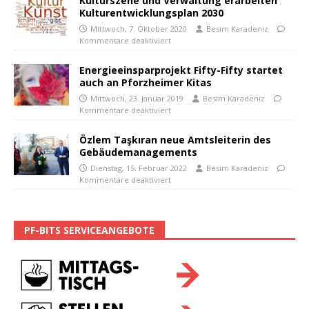
Kulturszene und Verwaltung erarbeiten
Kulturentwicklungsplan 2030
Mittwoch, 7. Oktober 2020
Besim Karadeniz
Kommentare deaktiviert
Energieeinsparprojekt Fifty-Fifty startet
auch an Pforzheimer Kitas
Mittwoch, 23. Januar 2019
Besim Karadeniz
Kommentare deaktiviert
Özlem Taşkıran neue Amtsleiterin des
Gebäudemanagements
Dienstag, 15. Februar 2022
Besim Karadeniz
Kommentare deaktiviert
PF-BITS SERVICEANGEBOTE