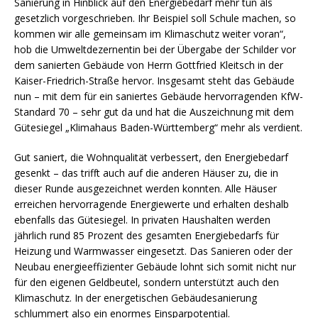
Sanierung in Hinblick auf den Energiebedarf mehr tun als
gesetzlich vorgeschrieben. Ihr Beispiel soll Schule machen, so
kommen wir alle gemeinsam im Klimaschutz weiter voran“,
hob die Umweltdezernentin bei der Übergabe der Schilder vor
dem sanierten Gebäude von Herrn Gottfried Kleitsch in der
Kaiser-Friedrich-Straße hervor. Insgesamt steht das Gebäude
nun – mit dem für ein saniertes Gebäude hervorragenden KfW-
Standard 70 – sehr gut da und hat die Auszeichnung mit dem
Gütesiegel „Klimahaus Baden-Württemberg“ mehr als verdient.
Gut saniert, die Wohnqualität verbessert, den Energiebedarf
gesenkt – das trifft auch auf die anderen Häuser zu, die in
dieser Runde ausgezeichnet werden konnten. Alle Häuser
erreichen hervorragende Energiewerte und erhalten deshalb
ebenfalls das Gütesiegel. In privaten Haushalten werden
jährlich rund 85 Prozent des gesamten Energiebedarfs für
Heizung und Warmwasser eingesetzt. Das Sanieren oder der
Neubau energieeffizienter Gebäude lohnt sich somit nicht nur
für den eigenen Geldbeutel, sondern unterstützt auch den
Klimaschutz. In der energetischen Gebäudesanierung
schlummert also ein enormes Einsparpotential.