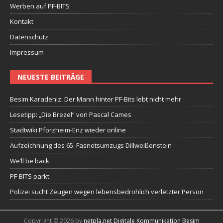
Werben auf PF-BITS
Kontakt
Datenschutz
Impressum
NEUESTE BEITRÄGE
Besim Karadeniz: Der Mann hinter PF-Bits lebt nicht mehr
Lesetipp: „Die Brezel“ von Pascal Cames
Stadtwiki Pforzheim-Enz wieder online
Aufzeichnung des 65. Fasnetsumzugs Dillweißenstein
We’ll be back.
PF-BITS parkt
Polizei sucht Zeugen wegen lebensbedrohlich verletzter Person
Copyright © 2026 by
netpla.net Digitale Kommunikation Besim