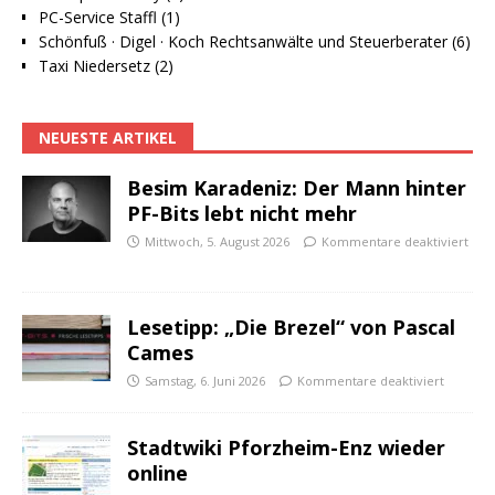
PC-Service Staffl (1)
Schönfuß · Digel · Koch Rechtsanwälte und Steuerberater (6)
Taxi Niedersetz (2)
NEUESTE ARTIKEL
Besim Karadeniz: Der Mann hinter
PF-Bits lebt nicht mehr
Mittwoch, 5. August 2026
Kommentare deaktiviert
Lesetipp: „Die Brezel“ von Pascal
Cames
Samstag, 6. Juni 2026
Kommentare deaktiviert
Stadtwiki Pforzheim-Enz wieder
online