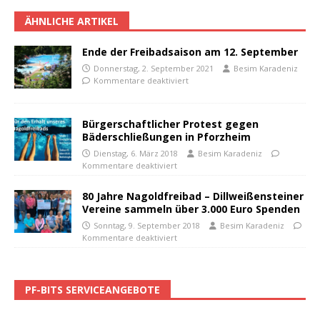
ÄHNLICHE ARTIKEL
Ende der Freibadsaison am 12. September
Donnerstag, 2. September 2021
Besim Karadeniz
Kommentare deaktiviert
Bürgerschaftlicher Protest gegen
Bäderschließungen in Pforzheim
Dienstag, 6. März 2018
Besim Karadeniz
Kommentare deaktiviert
80 Jahre Nagoldfreibad – Dillweißensteiner
Vereine sammeln über 3.000 Euro Spenden
Sonntag, 9. September 2018
Besim Karadeniz
Kommentare deaktiviert
PF-BITS SERVICEANGEBOTE