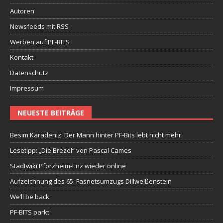
Autoren
Newsfeeds mit RSS
Werben auf PF-BITS
Kontakt
Datenschutz
Impressum
NEUESTE BEITRÄGE
Besim Karadeniz: Der Mann hinter PF-Bits lebt nicht mehr
Lesetipp: „Die Brezel“ von Pascal Cames
Stadtwiki Pforzheim-Enz wieder online
Aufzeichnung des 65. Fasnetsumzugs Dillweißenstein
We’ll be back.
PF-BITS parkt