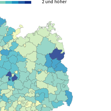
2 und höher
1
1
1
2
2