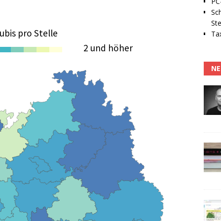
PC-
Sc
Ste
ubis pro Stelle
Tax
2 und höher
1
1
1
2
2
NE