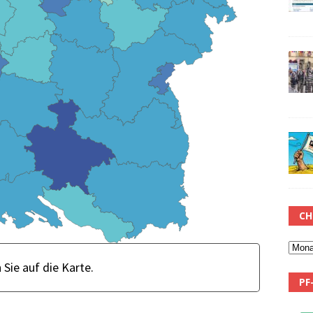
CH
PF