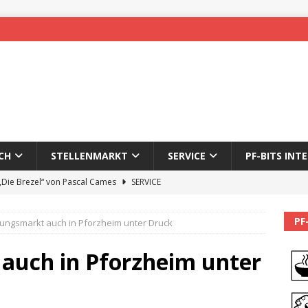
CH
STELLENMARKT
SERVICE
PF-BITS INT
 „Die Brezel“ von Pascal Cames
SERVICE
forzheim-Enz wieder online
STADTLEBEN
PF
ungsmarkt auch in Pforzheim unter Druck
eichnung des 65. Fasnetsumzugs Dillweißenstein
auch in Pforzheim unter
]
We’ll be back.
PF-BITS INTERN
Karadeniz: Der Mann hinter PF-Bits lebt nicht mehr
ALLGEMEIN