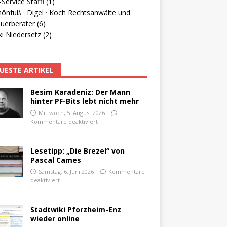
Service Staffl (1)
hönfuß · Digel · Koch Rechtsanwälte und
uerberater (6)
i Niedersetz (2)
UESTE ARTIKEL
Besim Karadeniz: Der Mann
hinter PF-Bits lebt nicht mehr
Mittwoch, 5. August 2026
Kommentare deaktiviert
Lesetipp: „Die Brezel“ von
Pascal Cames
Samstag, 6. Juni 2026
Kommentare
deaktiviert
Stadtwiki Pforzheim-Enz
wieder online