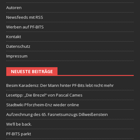
Autoren
Newsfeeds mit RSS
Werben auf PF-BITS
Kontakt
Datenschutz
Impressum
NEUESTE BEITRÄGE
Besim Karadeniz: Der Mann hinter PF-Bits lebt nicht mehr
Lesetipp: „Die Brezel“ von Pascal Cames
Stadtwiki Pforzheim-Enz wieder online
Aufzeichnung des 65. Fasnetsumzugs Dillweißenstein
We’ll be back.
PF-BITS parkt