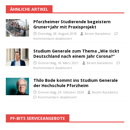
ÄHNLICHE ARTIKEL
Pforzheimer Studierende begeistern
Gruner+Jahr mit Praxisprojekt
Dienstag, 28. August 2018
Besim Karadeniz
Kommentare deaktiviert
Studium Generale zum Thema „Wie tickt
Deutschland nach einem Jahr Corona?“
Donnerstag, 18. März 2021
Besim Karadeniz
Kommentare deaktiviert
Thilo Bode kommt ins Studium Generale
der Hochschule Pforzheim
Donnerstag, 24. Oktober 2024
Besim Karadeniz
Kommentare deaktiviert
PF-BITS SERVICEANGEBOTE