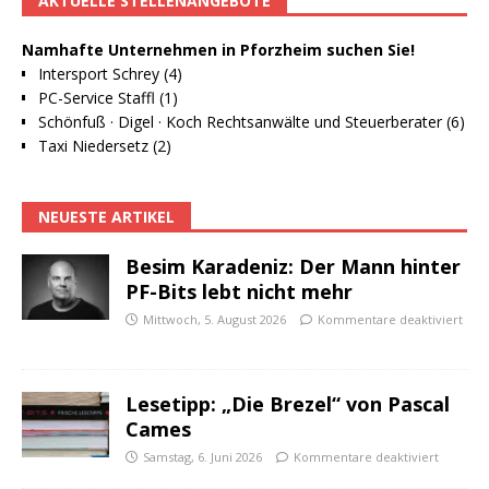
AKTUELLE STELLENANGEBOTE
Namhafte Unternehmen in Pforzheim suchen Sie!
Intersport Schrey (4)
PC-Service Staffl (1)
Schönfuß · Digel · Koch Rechtsanwälte und Steuerberater (6)
Taxi Niedersetz (2)
NEUESTE ARTIKEL
Besim Karadeniz: Der Mann hinter
PF-Bits lebt nicht mehr
Mittwoch, 5. August 2026
Kommentare deaktiviert
Lesetipp: „Die Brezel“ von Pascal
Cames
Samstag, 6. Juni 2026
Kommentare deaktiviert