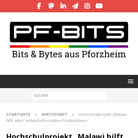
STARTSEITE
WIRTSCHAFT
Hochschulprojekt „Malawi
hilft allen“ entwickelt kreative Produktideen
Hochschulprojekt „Malawi hilft