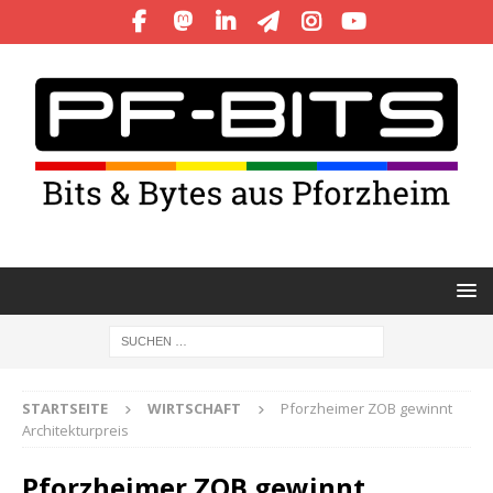
STARTSEITE
WIRTSCHAFT
Pforzheimer ZOB gewinnt
Architekturpreis
Pforzheimer ZOB gewinnt