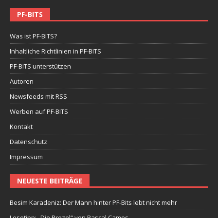
PF-BITS
Was ist PF-BITS?
Inhaltliche Richtlinien in PF-BITS
PF-BITS unterstützen
Autoren
Newsfeeds mit RSS
Werben auf PF-BITS
Kontakt
Datenschutz
Impressum
NEUESTE BEITRÄGE
Besim Karadeniz: Der Mann hinter PF-Bits lebt nicht mehr
Lesetipp: „Die Brezel“ von Pascal Cames