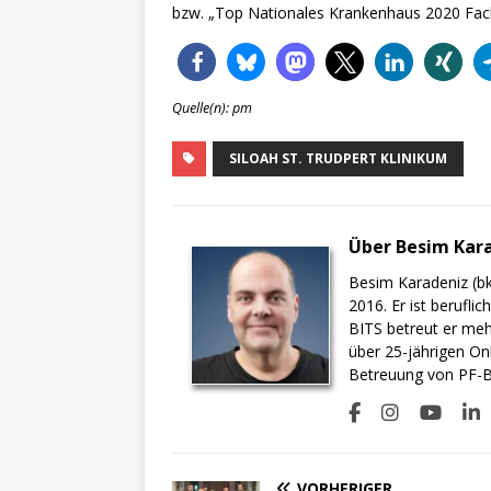
bzw. „Top Nationales Krankenhaus 2020 Fach
Quelle(n): pm
SILOAH ST. TRUDPERT KLINIKUM
Über Besim Kar
Besim Karadeniz (bk
2016. Er ist berufli
BITS betreut er meh
über 25-jährigen On
Betreuung von PF-BI
VORHERIGER