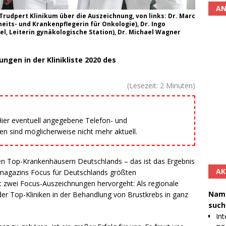
AN
. Trudpert Klinikum über die Auszeichnung, von links: Dr. Marc
its- und Krankenpflegerin für Onkologie), Dr. Ingo
el, Leiterin gynäkologische Station), Dr. Michael Wagner
ngen in der Klinikliste 2020 des
(Lesezeit:
2
Minuten)
 Hier eventuell angegebene Telefon- und
 sind möglicherweise nicht mehr aktuell.
den Top-Krankenhäusern Deutschlands – das ist das Ergebnis
AK
magazins Focus für Deutschlands größten
 zwei Focus-Auszeichnungen hervorgeht: Als regionale
Namh
er Top-Kliniken in der Behandlung von Brustkrebs in ganz
such
Int