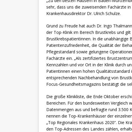
„Zu den besten Häusern in Baden-Württemberg
sehr, dass uns die zuweisenden Fachärzte i
Krankenhausdirektor Dr. Ulrich Schulze.
Grund zu Freude hat auch Dr. Ingo Thalmann, C
der Top-Klinik im Bereich Brustkrebs und gilt
Brustkrebspatientinnen. In die unabhängige 
Patientenzufriedenheit, die Qualität der Beha
Pflegestandard sowie gelungene Operationen 
Fachärzte ein. „Als zertifiziertes Brustzentr
Kennzahlen und vor Ort in der Klinik durch u
Patientinnen einen hohen Qualitätsstandard 
entsprechenden Nachbehandlung von Brustkre
Focus-Gesundheitsmagazins bestätigt die se
Die große Klinikliste, die Ende Oktober ers
Bereichen. Für den bundesweiten Vergleich 
Datenmengen aus und befragte rund 3.500 Kli
nennen die Top-Krankenhäuser der einzelnen
„Top Regionales Krankenhaus 2020“. Die Kra
den Top-Adressen des Landes zählen, erhalt