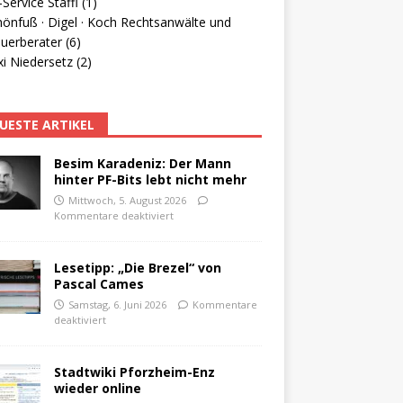
Service Staffl (1)
hönfuß · Digel · Koch Rechtsanwälte und
uerberater (6)
i Niedersetz (2)
UESTE ARTIKEL
Besim Karadeniz: Der Mann
hinter PF-Bits lebt nicht mehr
Mittwoch, 5. August 2026
Kommentare deaktiviert
Lesetipp: „Die Brezel“ von
Pascal Cames
Samstag, 6. Juni 2026
Kommentare
deaktiviert
Stadtwiki Pforzheim-Enz
wieder online