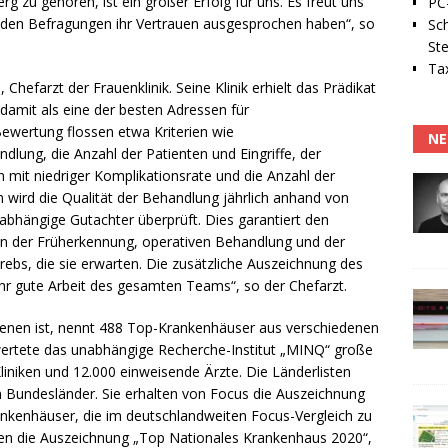
 zu gehören, ist ein großer Erfolg für uns. Es freut uns
PC-
n den Befragungen ihr Vertrauen ausgesprochen haben“, so
Sc
Ste
Tax
hefarzt der Frauenklinik. Seine Klinik erhielt das Prädikat
 damit als eine der besten Adressen für
Bewertung flossen etwa Kriterien wie
NE
ndlung, die Anzahl der Patienten und Eingriffe, der
mit niedriger Komplikationsrate und die Anzahl der
um wird die Qualität der Behandlung jährlich anhand von
nabhängige Gutachter überprüft. Dies garantiert den
in der Früherkennung, operativen Behandlung und der
bs, die sie erwarten. Die zusätzliche Auszeichnung des
hr gute Arbeit des gesamten Teams“, so der Chefarzt.
chienen ist, nennt 488 Top-Krankenhäuser aus verschiedenen
wertete das unabhängige Recherche-Institut „MINQ“ große
niken und 12.000 einweisende Ärzte. Die Länderlisten
 Bundesländer. Sie erhalten von Focus die Auszeichnung
nkenhäuser, die im deutschlandweiten Focus-Vergleich zu
en die Auszeichnung „Top Nationales Krankenhaus 2020“,