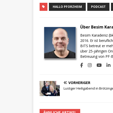
HALLO PFORZHEIM
PODCAST
Über Besim Kar
Besim Karadeniz (bk
2016. Er ist berufli
BITS betreut er meh
über 25-jährigen On
Betreuung von PF-BI
VORHERIGER
Lustiger Heiligabend in Brötzing
ÄHNLICHE ARTIKEL