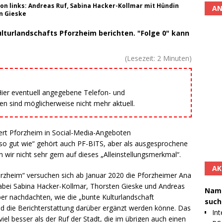
on links: Andreas Ruf, Sabina Hacker-Kollmar mit Hündin
AN
en Gieske
ulturlandschafts Pforzheim berichten. "Folge 0" kann
(Lesezeit:
2
Minuten)
 Hier eventuell angegebene Telefon- und
 sind möglicherweise nicht mehr aktuell.
iert Pforzheim in Social-Media-Angeboten
 „so gut wie“ gehört auch PF-BITS, aber als ausgesprochene
wir nicht sehr gern auf dieses „Alleinstellungsmerkmal“.
AK
zheim“ versuchen sich ab Januar 2020 die Pforzheimer Ana
dabei Sabina Hacker-Kollmar, Thorsten Gieske und Andreas
Namh
über nachdachten, wie die „bunte Kulturlandschaft
such
d die Berichterstattung darüber ergänzt werden könne. Das
Int
viel besser als der Ruf der Stadt, die im übrigen auch einen