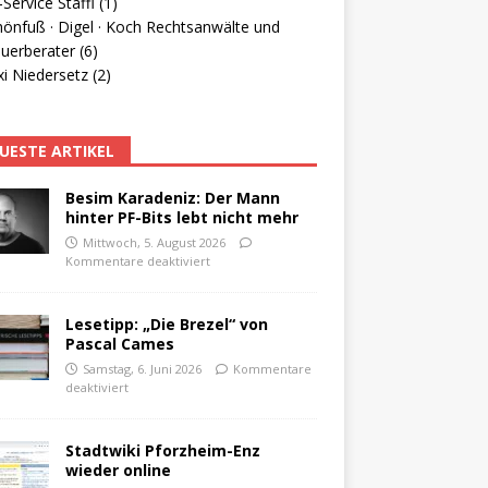
Service Staffl (1)
hönfuß · Digel · Koch Rechtsanwälte und
uerberater (6)
i Niedersetz (2)
UESTE ARTIKEL
Besim Karadeniz: Der Mann
hinter PF-Bits lebt nicht mehr
Mittwoch, 5. August 2026
Kommentare deaktiviert
Lesetipp: „Die Brezel“ von
Pascal Cames
Samstag, 6. Juni 2026
Kommentare
deaktiviert
Stadtwiki Pforzheim-Enz
wieder online