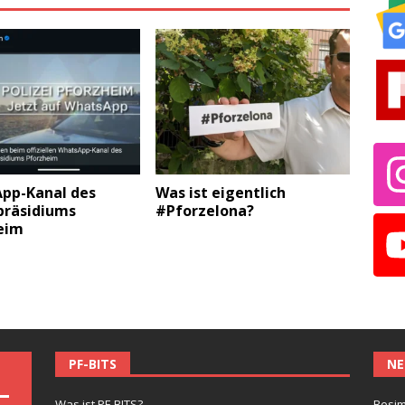
pp-Kanal des
Was ist eigentlich
präsidiums
#Pforzelona?
eim
PF-BITS
NE
Was ist PF-BITS?
Besim