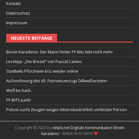
Kontakt
Datenschutz
Impressum
NEUESTE BEITRÄGE
Besim Karadeniz: Der Mann hinter PF-Bits lebt nicht mehr
Lesetipp: „Die Brezel“ von Pascal Cames
Stadtwiki Pforzheim-Enz wieder online
Aufzeichnung des 65. Fasnetsumzugs Dillweißenstein
We’ll be back.
PF-BITS parkt
Polizei sucht Zeugen wegen lebensbedrohlich verletzter Person
Copyright © 2026 by
netpla.net Digitale Kommunikation Besim
Karadeniz
– MADE IN PF WITH