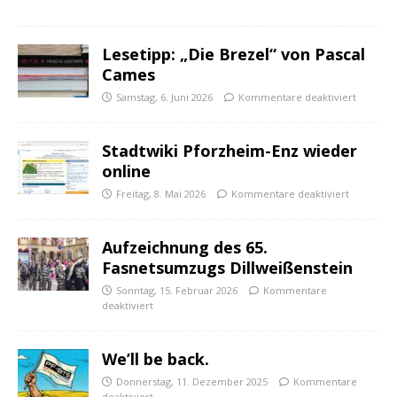
Lesetipp: „Die Brezel“ von Pascal
Cames
Samstag, 6. Juni 2026
Kommentare deaktiviert
Stadtwiki Pforzheim-Enz wieder
online
Freitag, 8. Mai 2026
Kommentare deaktiviert
Aufzeichnung des 65.
Fasnetsumzugs Dillweißenstein
Sonntag, 15. Februar 2026
Kommentare
deaktiviert
We’ll be back.
Donnerstag, 11. Dezember 2025
Kommentare
deaktiviert