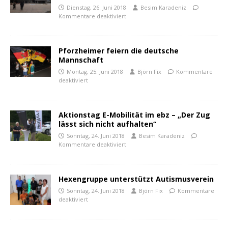
Dienstag, 26. Juni 2018
Besim Karadeniz
Kommentare deaktiviert
Pforzheimer feiern die deutsche
Mannschaft
Montag, 25. Juni 2018
Björn Fix
Kommentare
deaktiviert
Aktionstag E-Mobilität im ebz – „Der Zug
lässt sich nicht aufhalten“
Sonntag, 24. Juni 2018
Besim Karadeniz
Kommentare deaktiviert
Hexengruppe unterstützt Autismusverein
Sonntag, 24. Juni 2018
Björn Fix
Kommentare
deaktiviert