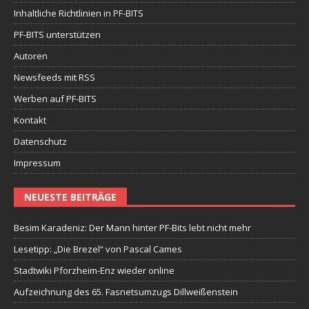
Inhaltliche Richtlinien in PF-BITS
PF-BITS unterstützen
Autoren
Newsfeeds mit RSS
Werben auf PF-BITS
Kontakt
Datenschutz
Impressum
NEUESTE BEITRÄGE
Besim Karadeniz: Der Mann hinter PF-Bits lebt nicht mehr
Lesetipp: „Die Brezel“ von Pascal Cames
Stadtwiki Pforzheim-Enz wieder online
Aufzeichnung des 65. Fasnetsumzugs Dillweißenstein