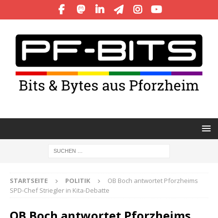
STARTSEITE
POLITIK
OB Boch antwortet Pforzheims
SPD-Chef Striegler in Kita-Debatte
OB Boch antwortet Pforzheims