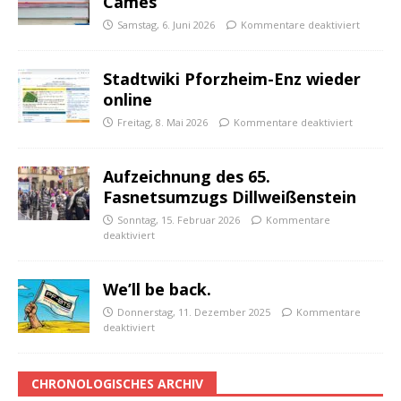
Cames
Samstag, 6. Juni 2026
Kommentare deaktiviert
Stadtwiki Pforzheim-Enz wieder
online
Freitag, 8. Mai 2026
Kommentare deaktiviert
Aufzeichnung des 65.
Fasnetsumzugs Dillweißenstein
Sonntag, 15. Februar 2026
Kommentare
deaktiviert
We’ll be back.
Donnerstag, 11. Dezember 2025
Kommentare
deaktiviert
CHRONOLOGISCHES ARCHIV