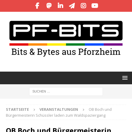
STARTSEITE
VERANSTALTUNGEN
OB Boch und
Bürgermeisterin Schüssler laden zum Waldspaziergang
OB Boch und Bürgermeisterin