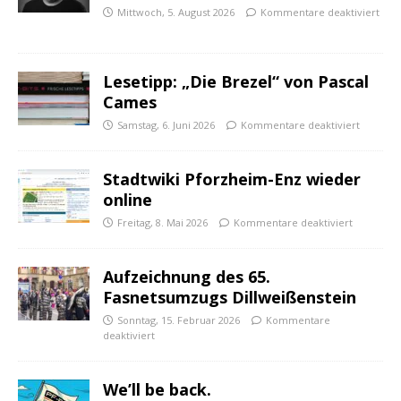
Mittwoch, 5. August 2026
Kommentare deaktiviert
Lesetipp: „Die Brezel“ von Pascal
Cames
Samstag, 6. Juni 2026
Kommentare deaktiviert
Stadtwiki Pforzheim-Enz wieder
online
Freitag, 8. Mai 2026
Kommentare deaktiviert
Aufzeichnung des 65.
Fasnetsumzugs Dillweißenstein
Sonntag, 15. Februar 2026
Kommentare
deaktiviert
We’ll be back.