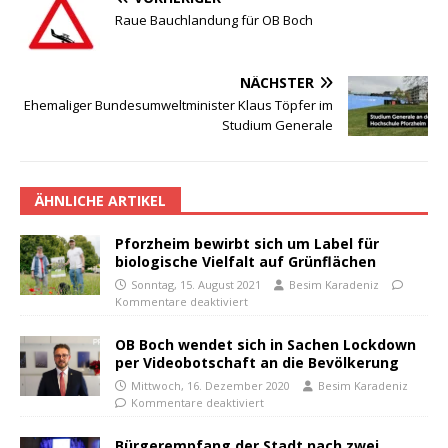
Raue Bauchlandung für OB Boch
NÄCHSTER
Ehemaliger Bundesumweltminister Klaus Töpfer im
Studium Generale
ÄHNLICHE ARTIKEL
Pforzheim bewirbt sich um Label für
biologische Vielfalt auf Grünflächen
Sonntag, 15. August 2021
Besim Karadeniz
Kommentare deaktiviert
OB Boch wendet sich in Sachen Lockdown
per Videobotschaft an die Bevölkerung
Mittwoch, 16. Dezember 2020
Besim Karadeniz
Kommentare deaktiviert
Bürgerempfang der Stadt nach zwei