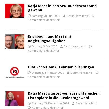
Katja Mast in den SPD-Bundesvorstand
gewählt
Samstag, 28. Juni 2025
Besim Karadeniz
Kommentare deaktiviert
Krichbaum und Mast mit
Regierungsaufgaben
Montag, 5. Mai 2025
Besim Karadeniz
Kommentare deaktiviert
Olaf Scholz am 6. Februar in Ispringen
Dienstag, 21. Januar 2025
Besim Karadeniz
Kommentare deaktiviert
Katja Mast startet von aussichtsreichem
Listenplatz in die Bundestagswahl
Sonntag, 15. Dezember 2024
Besim Karadeniz
Kommentare deaktiviert