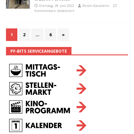
Dienstag, 28. Juni 2022
Besim Karadeniz
Kommentare deaktiviert
1
2
…
6
»
PF-BITS SERVICEANGEBOTE