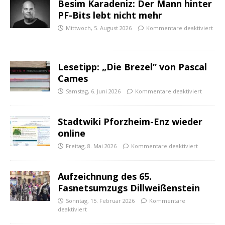
Besim Karadeniz: Der Mann hinter
PF-Bits lebt nicht mehr
Mittwoch, 5. August 2026
Kommentare deaktiviert
Lesetipp: „Die Brezel“ von Pascal
Cames
Samstag, 6. Juni 2026
Kommentare deaktiviert
Stadtwiki Pforzheim-Enz wieder
online
Freitag, 8. Mai 2026
Kommentare deaktiviert
Aufzeichnung des 65.
Fasnetsumzugs Dillweißenstein
Sonntag, 15. Februar 2026
Kommentare
deaktiviert