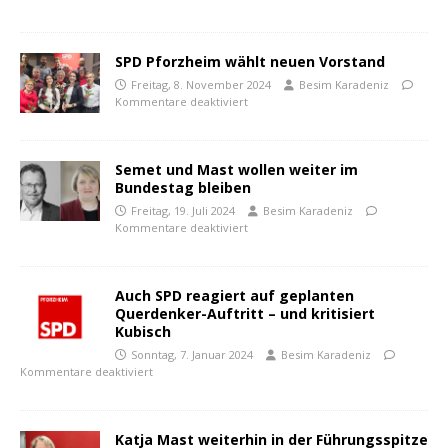
SPD Pforzheim wählt neuen Vorstand
Freitag, 8. November 2024
Besim Karadeniz
Kommentare deaktiviert
Semet und Mast wollen weiter im
Bundestag bleiben
Freitag, 19. Juli 2024
Besim Karadeniz
Kommentare deaktiviert
Auch SPD reagiert auf geplanten
Querdenker-Auftritt – und kritisiert
Kubisch
Sonntag, 7. Januar 2024
Besim Karadeniz
Kommentare deaktiviert
Katja Mast weiterhin in der Führungsspitze