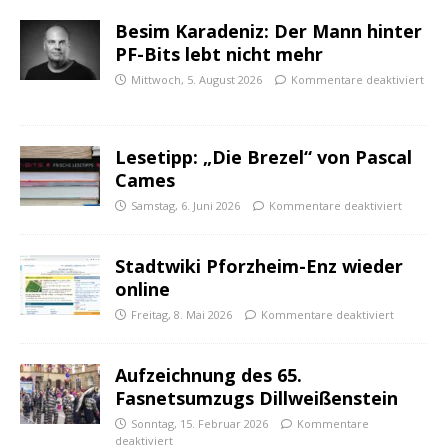
Besim Karadeniz: Der Mann hinter
PF-Bits lebt nicht mehr
Mittwoch, 5. August 2026
Kommentare deaktiviert
Lesetipp: „Die Brezel“ von Pascal
Cames
Samstag, 6. Juni 2026
Kommentare deaktiviert
Stadtwiki Pforzheim-Enz wieder
online
Freitag, 8. Mai 2026
Kommentare deaktiviert
Aufzeichnung des 65.
Fasnetsumzugs Dillweißenstein
Sonntag, 15. Februar 2026
Kommentare
deaktiviert