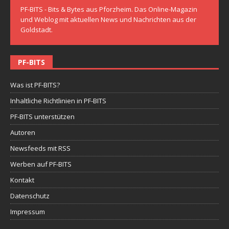
PF-BITS - Bits & Bytes aus Pforzheim. Das Online-Magazin
und Weblog mit aktuellen News und Nachrichten aus der
Goldstadt.
PF-BITS
Was ist PF-BITS?
Inhaltliche Richtlinien in PF-BITS
PF-BITS unterstützen
Autoren
Newsfeeds mit RSS
Werben auf PF-BITS
Kontakt
Datenschutz
Impressum