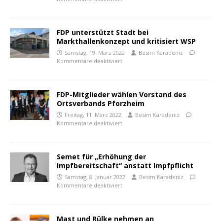
FDP unterstützt Stadt bei
Markthallenkonzept und kritisiert WSP
Samstag, 19. März 2022
Besim Karadeniz
Kommentare deaktiviert
FDP-Mitglieder wählen Vorstand des
Ortsverbands Pforzheim
Freitag, 11. März 2022
Besim Karadeniz
Kommentare deaktiviert
Semet für „Erhöhung der
Impfbereitschaft“ anstatt Impfpflicht
Samstag, 8. Januar 2022
Besim Karadeniz
Kommentare deaktiviert
Mast und Rülke nehmen an