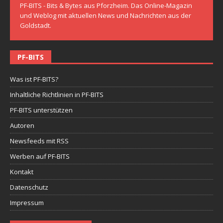
PF-BITS - Bits & Bytes aus Pforzheim. Das Online-Magazin
und Weblog mit aktuellen News und Nachrichten aus der
Goldstadt.
PF-BITS
Was ist PF-BITS?
Inhaltliche Richtlinien in PF-BITS
PF-BITS unterstützen
Autoren
Newsfeeds mit RSS
Werben auf PF-BITS
Kontakt
Datenschutz
Impressum