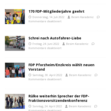
170 FDP-Mitgliederjahre geehrt
Donnerstag, 14. Juli 2022
Besim Karadeniz
Kommentare deaktiviert
Schrei nach Autofahrer-Liebe
Freitag, 24. Juni 2022
Besim Karadeniz
Kommentare deaktiviert
FDP Pforzheim/Enzkreis wählt neuen
Vorstand
Samstag, 30. April 2022
Besim Karadeniz
Kommentare deaktiviert
Rülke weiterhin Sprecher der FDP-
Fraktionsvorsitzendenkonferenz
Sonntag, 24. April 2022
Besim Karadeniz
Kommentare deaktiviert