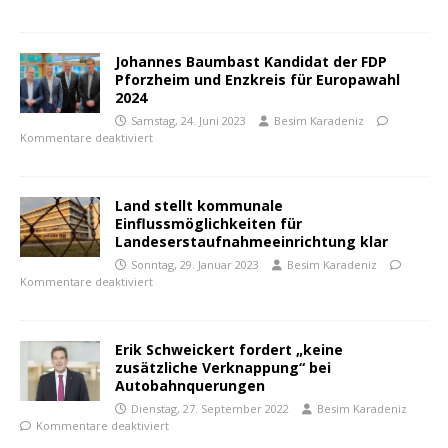
Johannes Baumbast Kandidat der FDP
Pforzheim und Enzkreis für Europawahl
2024
Samstag, 24. Juni 2023
Besim Karadeniz
Kommentare deaktiviert
Land stellt kommunale
Einflussmöglichkeiten für
Landeserstaufnahmeeinrichtung klar
Sonntag, 29. Januar 2023
Besim Karadeniz
Kommentare deaktiviert
Erik Schweickert fordert „keine
zusätzliche Verknappung“ bei
Autobahnquerungen
Dienstag, 27. September 2022
Besim Karadeniz
Kommentare deaktiviert