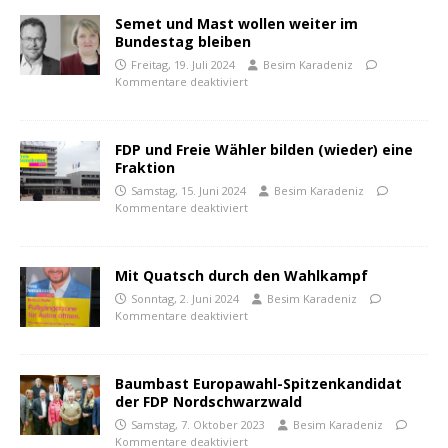
Semet und Mast wollen weiter im
Bundestag bleiben
Freitag, 19. Juli 2024
Besim Karadeniz
Kommentare deaktiviert
FDP und Freie Wähler bilden (wieder) eine
Fraktion
Samstag, 15. Juni 2024
Besim Karadeniz
Kommentare deaktiviert
Mit Quatsch durch den Wahlkampf
Sonntag, 2. Juni 2024
Besim Karadeniz
Kommentare deaktiviert
Baumbast Europawahl-Spitzenkandidat
der FDP Nordschwarzwald
Samstag, 7. Oktober 2023
Besim Karadeniz
Kommentare deaktiviert