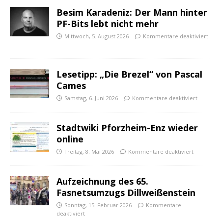
Besim Karadeniz: Der Mann hinter
PF-Bits lebt nicht mehr
Mittwoch, 5. August 2026
Kommentare deaktiviert
Lesetipp: „Die Brezel“ von Pascal
Cames
Samstag, 6. Juni 2026
Kommentare deaktiviert
Stadtwiki Pforzheim-Enz wieder
online
Freitag, 8. Mai 2026
Kommentare deaktiviert
Aufzeichnung des 65.
Fasnetsumzugs Dillweißenstein
Sonntag, 15. Februar 2026
Kommentare
deaktiviert