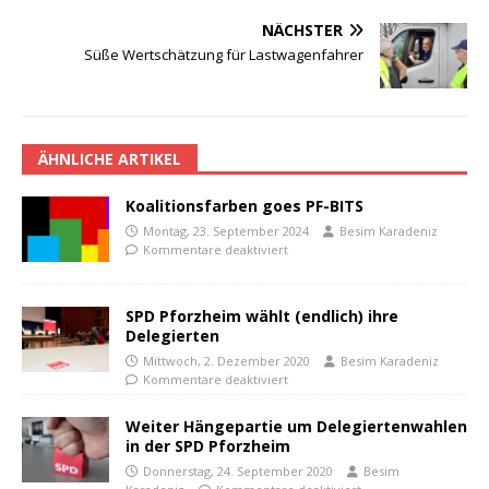
NÄCHSTER
Süße Wertschätzung für Lastwagenfahrer
ÄHNLICHE ARTIKEL
Koalitionsfarben goes PF-BITS
Montag, 23. September 2024
Besim Karadeniz
Kommentare deaktiviert
SPD Pforzheim wählt (endlich) ihre
Delegierten
Mittwoch, 2. Dezember 2020
Besim Karadeniz
Kommentare deaktiviert
Weiter Hängepartie um Delegiertenwahlen
in der SPD Pforzheim
Donnerstag, 24. September 2020
Besim