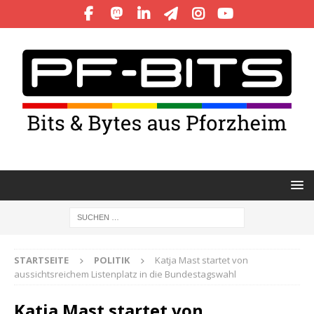
STARTSEITE
POLITIK
Katja Mast startet von
aussichtsreichem Listenplatz in die Bundestagswahl
Katja Mast startet von