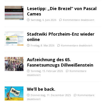
Lesetipp: „Die Brezel“ von Pascal
Cames
Samstag, 6. Juni 2026
Kommentare deaktiviert
Stadtwiki Pforzheim-Enz wieder
online
Freitag, 8. Mai 2026
Kommentare deaktiviert
Aufzeichnung des 65.
Fasnetsumzugs Dillweißenstein
Sonntag, 15. Februar 2026
Kommentare
deaktiviert
We’ll be back.
Donnerstag, 11. Dezember 2025
Kommentare
deaktiviert