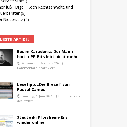
Service Staffl (1)
hönfuß · Digel · Koch Rechtsanwälte und
uerberater (6)
i Niedersetz (2)
UESTE ARTIKEL
Besim Karadeniz: Der Mann
hinter PF-Bits lebt nicht mehr
Mittwoch, 5. August 2026
Kommentare deaktiviert
Lesetipp: „Die Brezel“ von
Pascal Cames
Samstag, 6. Juni 2026
Kommentare
deaktiviert
Stadtwiki Pforzheim-Enz
wieder online