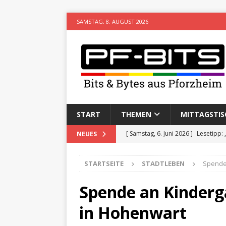
SAMSTAG, 8. AUGUST 2026
START
THEMEN
MITTAGSTIS
[ Samstag, 6. Juni 2026 ]
Lesetipp:
NEUES
[ Freitag, 8. Mai 2026 ]
Stadtwiki P
STARTSEITE
STADTLEBEN
Spende
[ Sonntag, 15. Februar 2026 ]
Aufz
VERANSTALTUNGEN
Spende an Kinderg
[ Donnerstag, 11. Dezember 2025 
in Hohenwart
[ Mittwoch, 5. August 2026 ]
Besim 