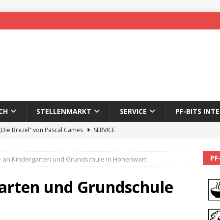
CH
STELLENMARKT
SERVICE
PF-BITS INT
 „Die Brezel“ von Pascal Cames
SERVICE
forzheim-Enz wieder online
STADTLEBEN
PF
 an Kindergarten und Grundschule in Hohenwart
eichnung des 65. Fasnetsumzugs Dillweißenstein
arten und Grundschule
]
We’ll be back.
PF-BITS INTERN
Karadeniz: Der Mann hinter PF-Bits lebt nicht mehr
ALLGEMEIN