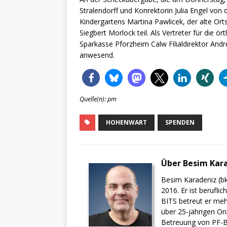
Stralendorff und Konrektorin Julia Engel von
Kindergartens Martina Pawlicek, der alte Or
Siegbert Morlock teil. Als Vertreter für die ör
Sparkasse Pforzheim Calw Filialdirektor Andr
anwesend.
Quelle(n): pm
HOHENWART
SPENDEN
Über Besim Kar
Besim Karadeniz (bk
2016. Er ist berufli
BITS betreut er meh
über 25-jährigen On
Betreuung von PF-BI