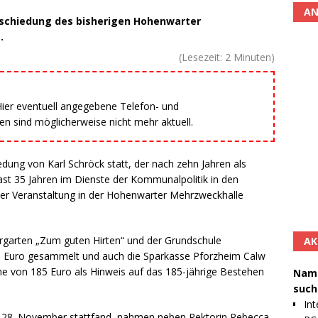
AN
schiedung des bisherigen Hohenwarter
.
(Lesezeit:
2
Minuten)
 Hier eventuell angegebene Telefon- und
 sind möglicherweise nicht mehr aktuell.
edung von Karl Schröck statt, der nach zehn Jahren als
st 35 Jahren im Dienste der Kommunalpolitik in den
er Veranstaltung in der Hohenwarter Mehrzweckhalle
garten „Zum guten Hirten“ und der Grundschule
AK
 Euro gesammelt und auch die Sparkasse Pforzheim Calw
Höhe von 185 Euro als Hinweis auf das 185-jährige Bestehen
Namh
such
Int
 28. November stattfand, nahmen neben Rektorin Rebecca