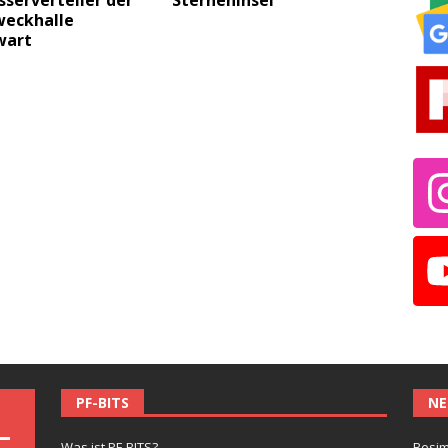
serverteiler der
Sterneninsel
eckhalle
wart
PF-BITS
NE
Was ist PF-BITS?
Besim