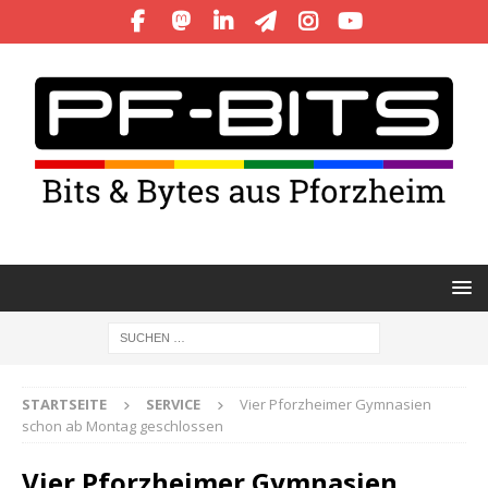
STARTSEITE
SERVICE
Vier Pforzheimer Gymnasien
schon ab Montag geschlossen
Vier Pforzheimer Gymnasien