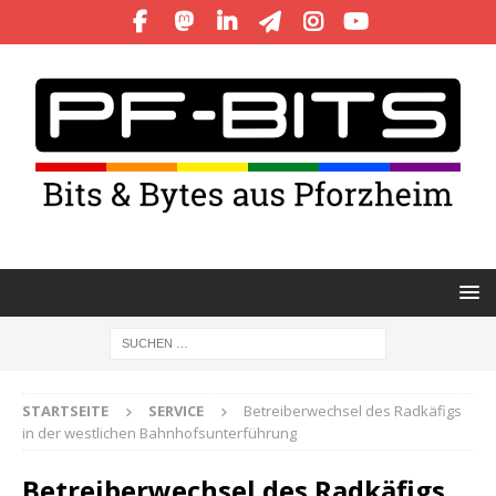
STARTSEITE
SERVICE
Betreiberwechsel des Radkäfigs
in der westlichen Bahnhofsunterführung
Betreiberwechsel des Radkäfigs