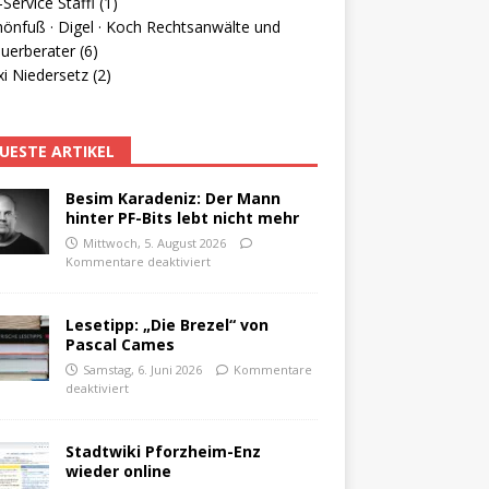
Service Staffl (1)
hönfuß · Digel · Koch Rechtsanwälte und
uerberater (6)
i Niedersetz (2)
UESTE ARTIKEL
Besim Karadeniz: Der Mann
hinter PF-Bits lebt nicht mehr
Mittwoch, 5. August 2026
Kommentare deaktiviert
Lesetipp: „Die Brezel“ von
Pascal Cames
Samstag, 6. Juni 2026
Kommentare
deaktiviert
Stadtwiki Pforzheim-Enz
wieder online