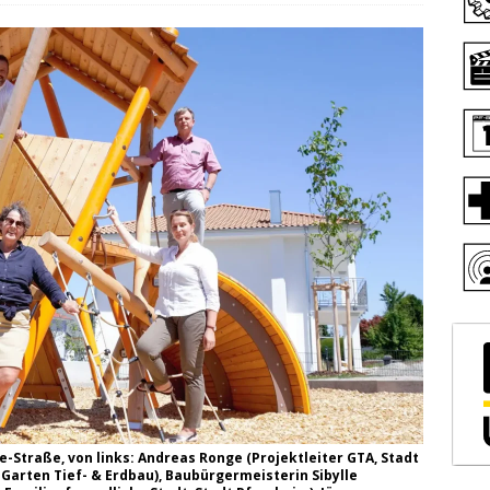
e-Straße, von links: Andreas Ronge (Projektleiter GTA, Stadt
 Garten Tief- & Erdbau), Baubürgermeisterin Sibylle