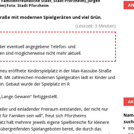
 Familienfreundliche Stadt, Stadt Pforzheim), Jürgen
AN
im) Foto: Stadt Pforzheim
raße mit modernen Spielgeräten und viel Grün.
(Lesezeit:
3
Minuten)
 Hier eventuell angegebene Telefon- und
 sind möglicherweise nicht mehr aktuell.
 neu eröffnete Kinderspielplatz in der Max-Kassube-Straße
dt. Mit zahlreichen modernen Spielgeräten lädt er Kinder und
in. Gebaut wurde der Spielplatz im R
Lange Gewann“ fertiggestellt.
AK
heller und einladender Freiraum entstanden, der nicht nur
Namh
 für Familien sein will“, freut sich Pforzheims
such
atz hält mehrere jeweils eigene Spielbereiche für kleinere
Int
sübergreifenden Spielangeboten bereit, die durch das