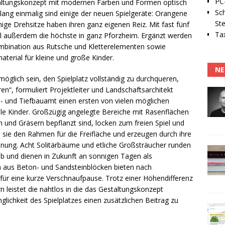
PC-
taltungskonzept mit modernen Farben und Formen optisch
Sc
lang einmalig sind einige der neuen Spielgeräte: Orangene
Ste
ige Drehsitze haben ihren ganz eigenen Reiz. Mit fast fünf
Tax
 außerdem die höchste in ganz Pforzheim. Ergänzt werden
kombination aus Rutsche und Kletterelementen sowie
terial für kleine und große Kinder.
NE
möglich sein, den Spielplatz vollständig zu durchqueren,
n“, formuliert Projektleiter und Landschaftsarchitekt
 und Tiefbauamt einen ersten von vielen möglichen
le Kinder. Großzügig angelegte Bereiche mit Rasenflächen
 und Gräsern bepflanzt sind, locken zum freien Spiel und
en sie den Rahmen für die Freifläche und erzeugen durch ihre
nung. Acht Solitärbäume und etliche Großsträucher runden
b und dienen in Zukunft an sonnigen Tagen als
 aus Beton- und Sandsteinblöcken bieten nach
ür eine kurze Verschnaufpause. Trotz einer Höhendifferenz
 leistet die nahtlos in die das Gestaltungskonzept
lichkeit des Spielplatzes einen zusätzlichen Beitrag zu