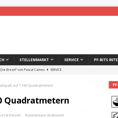
CH
STELLENMARKT
SERVICE
PF-BITS INT
 „Die Brezel“ von Pascal Cames
SERVICE
forzheim-Enz wieder online
STADTLEBEN
PF
ielspaß auf 1.100 Quadratmetern
eichnung des 65. Fasnetsumzugs Dillweißenstein
00 Quadratmetern
]
We’ll be back.
PF-BITS INTERN
Karadeniz: Der Mann hinter PF-Bits lebt nicht mehr
ALLGEMEIN
ort & Freizeit
Kommentare deaktiviert