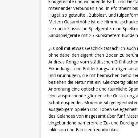
kindgerechte und einladende Farb- und Ges
miteinander verbunden sind. In Pforzheim bis
Hügel, so getaufte „Bubbles“, und tulpenförm
Metern Gesamthöhe ist die Himmelsschaukel
sie durch klassische Spielgeräte: eine Spiel
Sandspielgeräte mit 25 Kubikmetern Buddelma
„Es soll mit etwas Geschick tatsächlich auch 
ohne dabei den eigentlichen Boden zu berühre
Andreas Ronge vom städtischen Grünflächen-
Erkundungs- und Entdeckungsaufträgen an al
und Grünhügeln, die mit heimischen Gehölzen
beziehen die Natur mit ein. Gleichzeitig bild
Anordnung eine optische und räumliche Span
eine ansprechende gärtnerische Gestaltung a
Schattenspender. Moderne Sitzgelegenheiten
ausgiebigem Spielen und Toben Gelegenheit f
des Geländes von insgesamt über fünf Metern
eingebundene barrierefreie Zu- und Durchgäng
Inklusion und Familienfreundlichkeit.