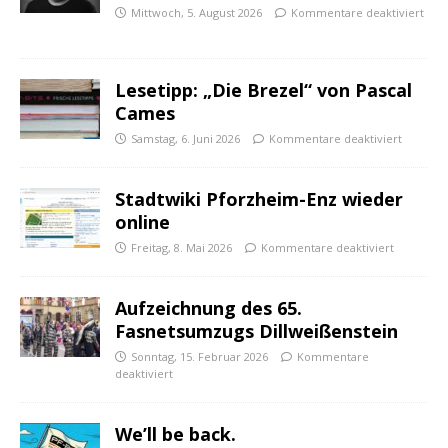
Mittwoch, 5. August 2026
Kommentare deaktiviert
Lesetipp: „Die Brezel“ von Pascal
Cames
Samstag, 6. Juni 2026
Kommentare deaktiviert
Stadtwiki Pforzheim-Enz wieder
online
Freitag, 8. Mai 2026
Kommentare deaktiviert
Aufzeichnung des 65.
Fasnetsumzugs Dillweißenstein
Sonntag, 15. Februar 2026
Kommentare
deaktiviert
We’ll be back.