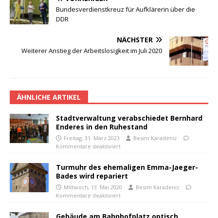
Bundesverdienstkreuz für Aufklärerin über die
DDR
NÄCHSTER
Weiterer Anstieg der Arbeitslosigkeit im Juli 2020
ÄHNLICHE ARTIKEL
Stadtverwaltung verabschiedet Bernhard
Enderes in den Ruhestand
Freitag, 31. März 2023
Besim Karadeniz
Kommentare deaktiviert
Turmuhr des ehemaligen Emma-Jaeger-
Bades wird repariert
Mittwoch, 13. Mai 2020
Besim Karadeniz
Kommentare deaktiviert
Gebäude am Bahnhofplatz optisch