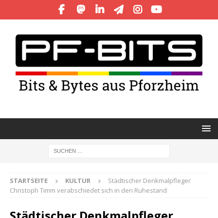
STARTSEITE
KULTUR
Städtischer Denkmalpfleger
Christoph Timm verabschiedet sich in den Ruhestand
Städtischer Denkmalpfleger