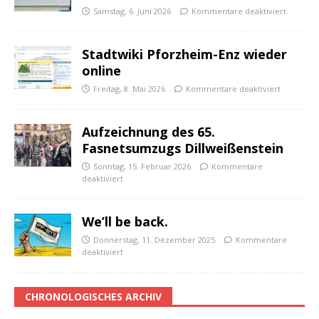
Samstag, 6. Juni 2026
Kommentare deaktiviert
Stadtwiki Pforzheim-Enz wieder
online
Freitag, 8. Mai 2026
Kommentare deaktiviert
Aufzeichnung des 65.
Fasnetsumzugs Dillweißenstein
Sonntag, 15. Februar 2026
Kommentare
deaktiviert
We’ll be back.
Donnerstag, 11. Dezember 2025
Kommentare
deaktiviert
CHRONOLOGISCHES ARCHIV