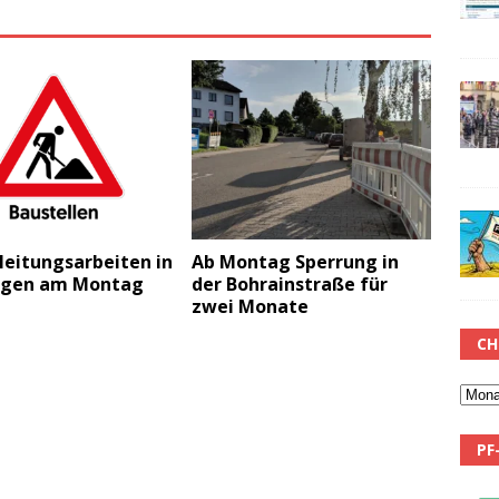
leitungsarbeiten in
Ab Montag Sperrung in
ngen am Montag
der Bohrainstraße für
zwei Monate
CH
PF