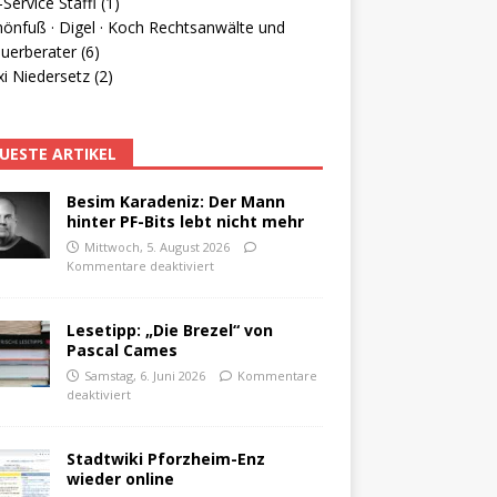
Service Staffl (1)
hönfuß · Digel · Koch Rechtsanwälte und
uerberater (6)
i Niedersetz (2)
UESTE ARTIKEL
Besim Karadeniz: Der Mann
hinter PF-Bits lebt nicht mehr
Mittwoch, 5. August 2026
Kommentare deaktiviert
Lesetipp: „Die Brezel“ von
Pascal Cames
Samstag, 6. Juni 2026
Kommentare
deaktiviert
Stadtwiki Pforzheim-Enz
wieder online