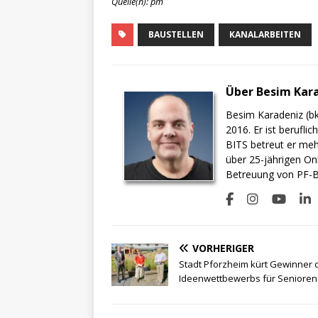
Quelle(n): pm
BAUSTELLEN
KANALARBEITEN
Über Besim Kar
Besim Karadeniz (bk
2016. Er ist berufli
BITS betreut er meh
über 25-jährigen On
Betreuung von PF-BI
VORHERIGER
Stadt Pforzheim kürt Gewinner 
Ideenwettbewerbs für Senioren