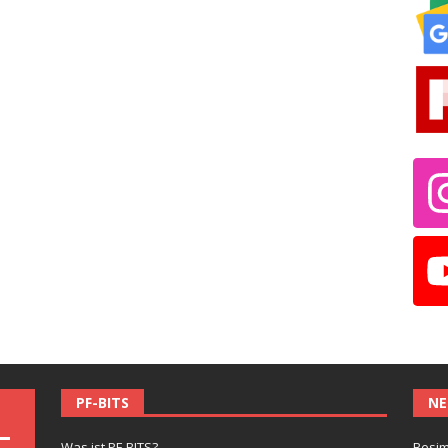
PF-BITS
NE
Was ist PF-BITS?
Besim