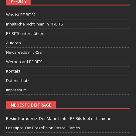
PF-BITS
Was ist PF-BITS?
Inhaltliche Richtlinien in PF-BITS
PF-BITS unterstützen
Autoren
Newsfeeds mit RSS
Werben auf PF-BITS
Kontakt
Datenschutz
Impressum
NEUESTE BEITRÄGE
Besim Karadeniz: Der Mann hinter PF-Bits lebt nicht mehr
Lesetipp: „Die Brezel“ von Pascal Cames