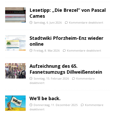
Lesetipp: „Die Brezel“ von Pascal
Cames
Samstag, 6. Juni 2026
Kommentare deaktiviert
Stadtwiki Pforzheim-Enz wieder
online
Freitag, 8. Mai 2026
Kommentare deaktiviert
Aufzeichnung des 65.
Fasnetsumzugs Dillweißenstein
Sonntag, 15. Februar 2026
Kommentare
deaktiviert
We’ll be back.
Donnerstag, 11. Dezember 2025
Kommentare
deaktiviert