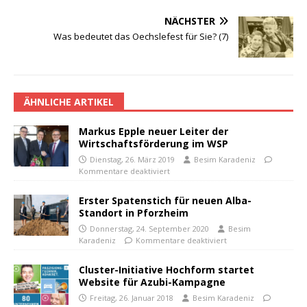
NÄCHSTER
Was bedeutet das Oechslefest für Sie? (7)
ÄHNLICHE ARTIKEL
Markus Epple neuer Leiter der
Wirtschaftsförderung im WSP
Dienstag, 26. März 2019
Besim Karadeniz
Kommentare deaktiviert
Erster Spatenstich für neuen Alba-
Standort in Pforzheim
Donnerstag, 24. September 2020
Besim
Karadeniz
Kommentare deaktiviert
Cluster-Initiative Hochform startet
Website für Azubi-Kampagne
Freitag, 26. Januar 2018
Besim Karadeniz