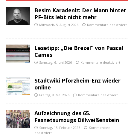
Besim Karadeniz: Der Mann hinter
PF-Bits lebt nicht mehr
Mittwoch, 5. August 2026
Kommentare deaktiviert
Lesetipp: „Die Brezel“ von Pascal
Cames
Samstag, 6. Juni 2026
Kommentare deaktiviert
Stadtwiki Pforzheim-Enz wieder
online
Freitag, 8. Mai 2026
Kommentare deaktiviert
Aufzeichnung des 65.
Fasnetsumzugs Dillweißenstein
Sonntag, 15. Februar 2026
Kommentare
deaktiviert