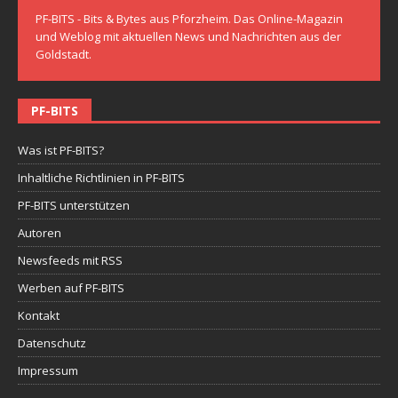
PF-BITS - Bits & Bytes aus Pforzheim. Das Online-Magazin
und Weblog mit aktuellen News und Nachrichten aus der
Goldstadt.
PF-BITS
Was ist PF-BITS?
Inhaltliche Richtlinien in PF-BITS
PF-BITS unterstützen
Autoren
Newsfeeds mit RSS
Werben auf PF-BITS
Kontakt
Datenschutz
Impressum