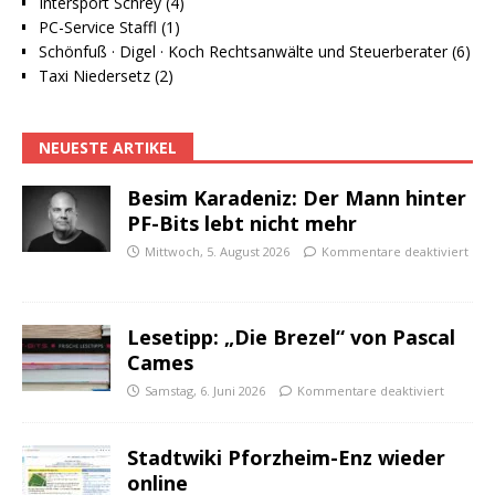
Intersport Schrey (4)
PC-Service Staffl (1)
Schönfuß · Digel · Koch Rechtsanwälte und Steuerberater (6)
Taxi Niedersetz (2)
NEUESTE ARTIKEL
Besim Karadeniz: Der Mann hinter
PF-Bits lebt nicht mehr
Mittwoch, 5. August 2026
Kommentare deaktiviert
Lesetipp: „Die Brezel“ von Pascal
Cames
Samstag, 6. Juni 2026
Kommentare deaktiviert
Stadtwiki Pforzheim-Enz wieder
online