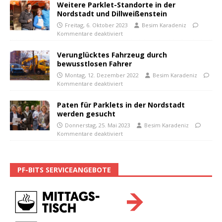
Weitere Parklet-Standorte in der
Nordstadt und Dillweißenstein
Freitag, 6. Oktober 2023
Besim Karadeniz
Kommentare deaktiviert
Verunglücktes Fahrzeug durch
bewusstlosen Fahrer
Montag, 12. Dezember 2022
Besim Karadeniz
Kommentare deaktiviert
Paten für Parklets in der Nordstadt
werden gesucht
Donnerstag, 25. Mai 2023
Besim Karadeniz
Kommentare deaktiviert
PF-BITS SERVICEANGEBOTE