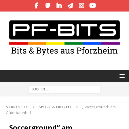
STARTSEITE
SPORT & FREIZEIT
„Soccerground“ am
Güterbahnhof
„Soccerground“ am