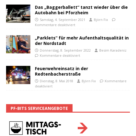
Das „Baggerballett“ tanzt wieder über die
Autobahn bei Pforzheim
Samstag, 4. September 2021
Björn Fix
Kommentare deaktiviert
„Parklets“ für mehr Aufenthaltsqualität in
der Nordstadt
Donnerstag, 8. September 2022
Besim Karadeniz
Kommentare deaktiviert
Feuerwehreinsatz in der
Redtenbacherstraße
Dienstag, 8. Mai 2018
Björn Fix
Kommentare
deaktiviert
PF-BITS SERVICEANGEBOTE