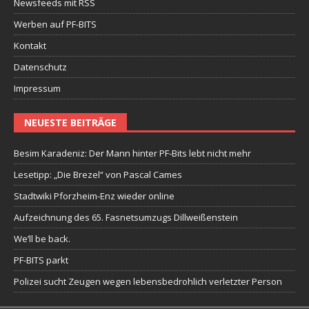
Newsfeeds mit RSS
Werben auf PF-BITS
Kontakt
Datenschutz
Impressum
NEUESTE BEITRÄGE
Besim Karadeniz: Der Mann hinter PF-Bits lebt nicht mehr
Lesetipp: „Die Brezel“ von Pascal Cames
Stadtwiki Pforzheim-Enz wieder online
Aufzeichnung des 65. Fasnetsumzugs Dillweißenstein
We’ll be back.
PF-BITS parkt
Polizei sucht Zeugen wegen lebensbedrohlich verletzter Person