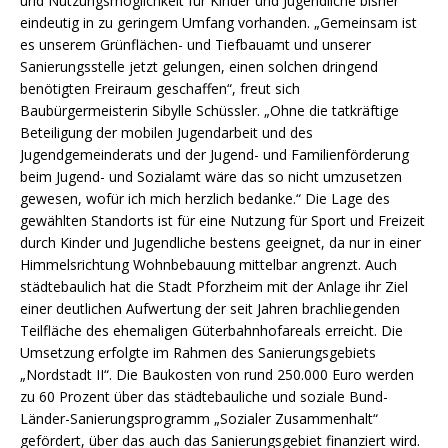
und Nutzungsmöglichkeit für Kinder und Jugendliche bisher
eindeutig in zu geringem Umfang vorhanden. „Gemeinsam ist
es unserem Grünflächen- und Tiefbauamt und unserer
Sanierungsstelle jetzt gelungen, einen solchen dringend
benötigten Freiraum geschaffen“, freut sich
Baubürgermeisterin Sibylle Schüssler. „Ohne die tatkräftige
Beteiligung der mobilen Jugendarbeit und des
Jugendgemeinderats und der Jugend- und Familienförderung
beim Jugend- und Sozialamt wäre das so nicht umzusetzen
gewesen, wofür ich mich herzlich bedanke.“ Die Lage des
gewählten Standorts ist für eine Nutzung für Sport und Freizeit
durch Kinder und Jugendliche bestens geeignet, da nur in einer
Himmelsrichtung Wohnbebauung mittelbar angrenzt. Auch
städtebaulich hat die Stadt Pforzheim mit der Anlage ihr Ziel
einer deutlichen Aufwertung der seit Jahren brachliegenden
Teilfläche des ehemaligen Güterbahnhofareals erreicht. Die
Umsetzung erfolgte im Rahmen des Sanierungsgebiets
„Nordstadt II“. Die Baukosten von rund 250.000 Euro werden
zu 60 Prozent über das städtebauliche und soziale Bund-
Länder-Sanierungsprogramm „Sozialer Zusammenhalt“
gefördert, über das auch das Sanierungsgebiet finanziert wird.