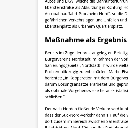
Autos und LKW, welche die Bahnunterführung 
Ebersteinstraße als Abkürzung in Richtung 
Autobahnauffahrt Pforzheim Nord“, so die Dez
gefährlichen Verkehrslagen und Unfällen und 
Ebersteinplatz als urbanem Quartiersplatz.
Maßnahme als Ergebnis 
Bereits im Zuge der breit angelegten Beteil
Bürgervereins Nordstadt im Rahmen der Vor
Sanierungsgebiets „Nordstadt II“ wurde viel
Problematik zügig zu entschärfen. Martin Eise
berichtet: „In Kooperation mit dem Bürgerve
darum Lösungsansätze erarbeitet und geprü
als optimale Vorgehensweise herauskristallis
schließen.“
Der nach Norden fließende Verkehr wird künft
dass der Süd-Nord-Verkehr dann 1:1 auf die w
dort zudem im Bereich zwischen Salierstraß
Fahrtrichtung Nord-Süd aus. Für Radfahrer bl