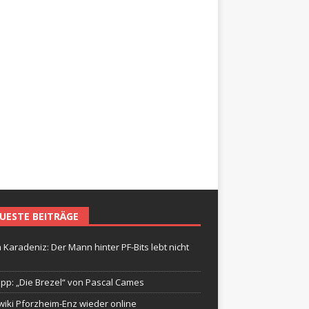
UESTE BEITRÄGE
 Karadeniz: Der Mann hinter PF-Bits lebt nicht
ipp: „Die Brezel“ von Pascal Cames
wiki Pforzheim-Enz wieder online