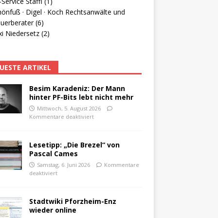
Service Staffl (1)
hönfuß · Digel · Koch Rechtsanwälte und
uerberater (6)
i Niedersetz (2)
UESTE ARTIKEL
Besim Karadeniz: Der Mann
hinter PF-Bits lebt nicht mehr
Mittwoch, 5. August 2026
Kommentare deaktiviert
Lesetipp: „Die Brezel“ von
Pascal Cames
Samstag, 6. Juni 2026
Kommentare
deaktiviert
Stadtwiki Pforzheim-Enz
wieder online