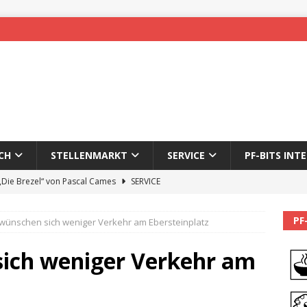
CH
STELLENMARKT
SERVICE
PF-BITS INT
 „Die Brezel“ von Pascal Cames
SERVICE
forzheim-Enz wieder online
STADTLEBEN
PF
wünschen sich weniger Verkehr am Ebersteinplatz
eichnung des 65. Fasnetsumzugs Dillweißenstein
ich weniger Verkehr am
]
We’ll be back.
PF-BITS INTERN
Karadeniz: Der Mann hinter PF-Bits lebt nicht mehr
ALLGEMEIN