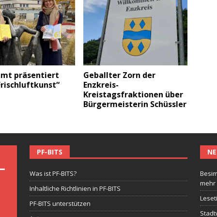
amt präsentiert
Geballter Zorn der
Frischluftkunst“
Enzkreis-
Kreistagsfraktionen über
Bürgermeisterin Schüssler
PF-BITS
NE
Was ist PF-BITS?
Besim
mehr
Inhaltliche Richtlinien in PF-BITS
Leset
PF-BITS unterstützen
Stadt