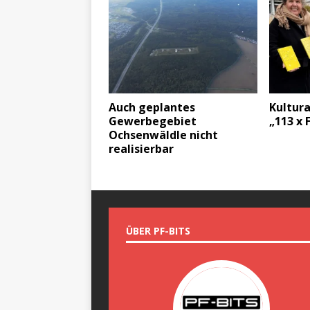
Auch geplantes
Kultur
Gewerbegebiet
„113 x 
Ochsenwäldle nicht
realisierbar
ÜBER PF-BITS