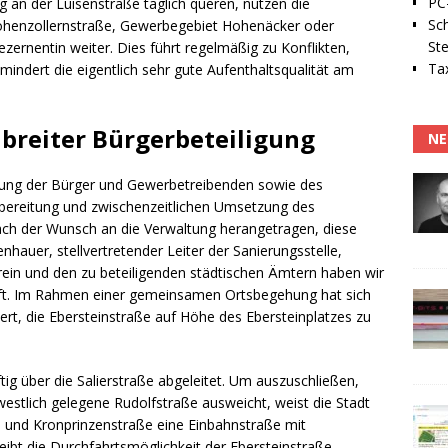
PC-
an der Luisenstraße täglich queren, nutzen die
Sc
Hohenzollernstraße, Gewerbegebiet Hohenäcker oder
Ste
ernentin weiter. Dies führt regelmäßig zu Konflikten,
Tax
mindert die eigentlich sehr gute Aufenthaltsqualität am
breiter Bürgerbeteiligung
NE
igung der Bürger und Gewerbetreibenden sowie des
bereitung und zwischenzeitlichen Umsetzung des
fach der Wunsch an die Verwaltung herangetragen, diese
nhauer, stellvertretender Leiter der Sanierungsstelle,
rein und den zu beteiligenden städtischen Ämtern haben wir
ft. Im Rahmen einer gemeinsamen Ortsbegehung hat sich
iert, die Ebersteinstraße auf Höhe des Ebersteinplatzes zu
ig über die Salierstraße abgeleitet. Um auszuschließen,
estlich gelegene Rudolfstraße ausweicht, weist die Stadt
e und Kronprinzenstraße eine Einbahnstraße mit
eibt die Durchfahrtsmöglichkeit der Ebersteinstraße