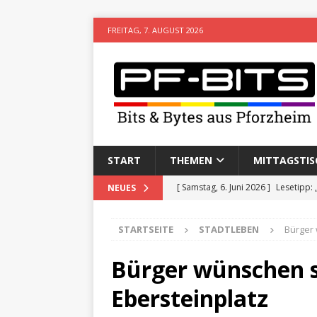
FREITAG, 7. AUGUST 2026
START
THEMEN
MITTAGSTIS
[ Samstag, 6. Juni 2026 ]
Lesetipp:
NEUES
[ Freitag, 8. Mai 2026 ]
Stadtwiki P
STARTSEITE
STADTLEBEN
Bürger 
[ Sonntag, 15. Februar 2026 ]
Aufz
VERANSTALTUNGEN
Bürger wünschen s
[ Donnerstag, 11. Dezember 2025 
Ebersteinplatz
[ Mittwoch, 5. August 2026 ]
Besim 