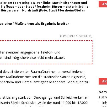
sler am Ebersteinplatz, von links: Martin Eisenhauer und
AN
 Tiefbauamt der Stadt Pforzheim, Bürgermeisterin Sybille
e Bürgerverein Nordstadt (Foto: Stadt Pforzheim/Stefan
es eine "Maßnahme als Ergebnis breiter
(Lesezeit:
4
Minuten)
 Hier eventuell angegebene Telefon- und
 sind möglicherweise nicht mehr aktuell.
ind derzeit die ersten Baumaßnahmen an verschiedenen
einer Maßnahme messen die städtische Sanierungsstelle,
AK
ünflächen- und Tiefbauamt ganz besondere Bedeutung zu:
Namh
such
s ist bislang stark von Durchgangs- und Schleichverkehren
Int
terin Sibylle Schüssler. „Viele der rund 11.000 bis 12.000