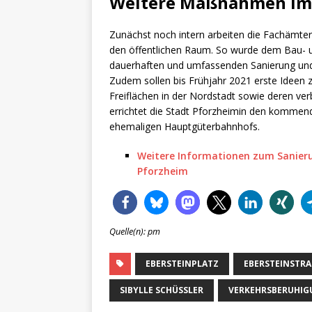
Weitere Maßnahmen im 
Zunächst noch intern arbeiten die Fachämte
den öffentlichen Raum. So wurde dem Bau- u
dauerhaften und umfassenden Sanierung und
Zudem sollen bis Frühjahr 2021 erste Ideen
Freiflächen in der Nordstadt sowie deren ve
errichtet die Stadt Pforzheimin den kommend
ehemaligen Hauptgüterbahnhofs.
Weitere Informationen zum Sanieru
Pforzheim
Quelle(n): pm
EBERSTEINPLATZ
EBERSTEINSTRAS
SIBYLLE SCHÜSSLER
VERKEHRSBERUHIG