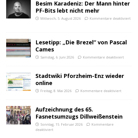
Besim Karadeniz: Der Mann hinter
PF-Bits lebt nicht mehr
Mittwoch, 5. August 2026
Kommentare deaktiviert
Lesetipp: „Die Brezel“ von Pascal
Cames
Samstag, 6. Juni 2026
Kommentare deaktiviert
Stadtwiki Pforzheim-Enz wieder
online
Freitag, 8. Mai 2026
Kommentare deaktiviert
Aufzeichnung des 65.
Fasnetsumzugs Dillweißenstein
Sonntag, 15. Februar 2026
Kommentare
deaktiviert