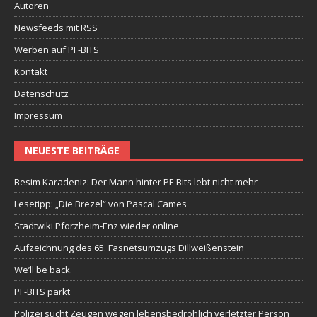
Autoren
Newsfeeds mit RSS
Werben auf PF-BITS
Kontakt
Datenschutz
Impressum
NEUESTE BEITRÄGE
Besim Karadeniz: Der Mann hinter PF-Bits lebt nicht mehr
Lesetipp: „Die Brezel“ von Pascal Cames
Stadtwiki Pforzheim-Enz wieder online
Aufzeichnung des 65. Fasnetsumzugs Dillweißenstein
We’ll be back.
PF-BITS parkt
Polizei sucht Zeugen wegen lebensbedrohlich verletzter Person