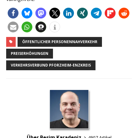
ÖFFENTLICHER PERSONENNAHVERKEHR
PREISERHÖHUNGEN
VERKEHRSVERBUND PFORZHEIM-ENZKREIS
Über Besim Karadeniz
4907 Artikel