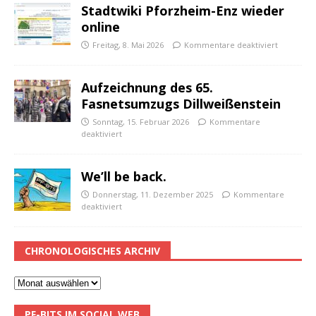
Stadtwiki Pforzheim-Enz wieder
online
Freitag, 8. Mai 2026
Kommentare deaktiviert
Aufzeichnung des 65.
Fasnetsumzugs Dillweißenstein
Sonntag, 15. Februar 2026
Kommentare
deaktiviert
We’ll be back.
Donnerstag, 11. Dezember 2025
Kommentare
deaktiviert
CHRONOLOGISCHES ARCHIV
PF-BITS IM SOCIAL WEB