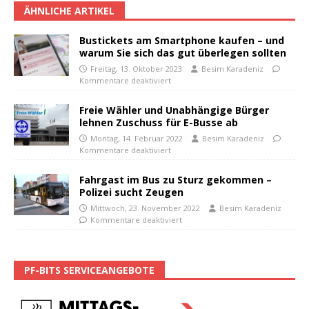
ÄHNLICHE ARTIKEL
Bustickets am Smartphone kaufen – und
warum Sie sich das gut überlegen sollten
Freitag, 13. Oktober 2023
Besim Karadeniz
Kommentare deaktiviert
Freie Wähler und Unabhängige Bürger
lehnen Zuschuss für E-Busse ab
Montag, 14. Februar 2022
Besim Karadeniz
Kommentare deaktiviert
Fahrgast im Bus zu Sturz gekommen –
Polizei sucht Zeugen
Mittwoch, 23. November 2022
Besim Karadeniz
Kommentare deaktiviert
PF-BITS SERVICEANGEBOTE