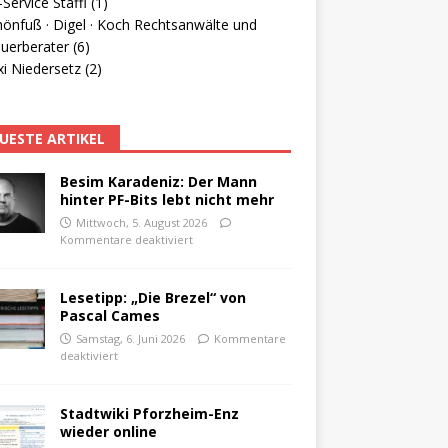
Service Staffl (1)
hönfuß · Digel · Koch Rechtsanwälte und
uerberater (6)
i Niedersetz (2)
UESTE ARTIKEL
Besim Karadeniz: Der Mann
hinter PF-Bits lebt nicht mehr
Mittwoch, 5. August 2026
Kommentare deaktiviert
Lesetipp: „Die Brezel“ von
Pascal Cames
Samstag, 6. Juni 2026
Kommentare
deaktiviert
Stadtwiki Pforzheim-Enz
wieder online