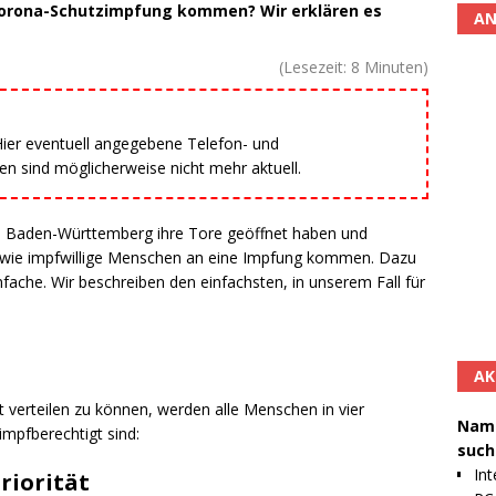
r Corona-Schutzimpfung kommen? Wir erklären es
AN
(Lesezeit:
8
Minuten)
 Hier eventuell angegebene Telefon- und
 sind möglicherweise nicht mehr aktuell.
n Baden-Württemberg ihre Tore geöffnet haben und
 wie impfwillige Menschen an eine Impfung kommen. Dazu
nfache. Wir beschreiben den einfachsten, in unserem Fall für
AK
verteilen zu können, werden alle Menschen in vier
Namh
impfberechtigt sind:
such
Int
riorität