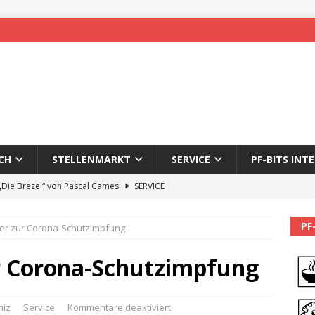
CH
STELLENMARKT
SERVICE
PF-BITS INT
 „Die Brezel“ von Pascal Cames
SERVICE
forzheim-Enz wieder online
STADTLEBEN
PF
er zur Corona-Schutzimpfung
eichnung des 65. Fasnetsumzugs Dillweißenstein
r Corona-Schutzimpfung
]
We’ll be back.
PF-BITS INTERN
Karadeniz: Der Mann hinter PF-Bits lebt nicht mehr
ALLGEMEIN
niz
Service
Kommentare deaktiviert