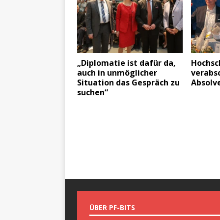
„Diplomatie ist dafür da,
Hochsc
auch in unmöglicher
verabsc
Situation das Gespräch zu
Absolv
suchen“
ÜBER PF-BITS