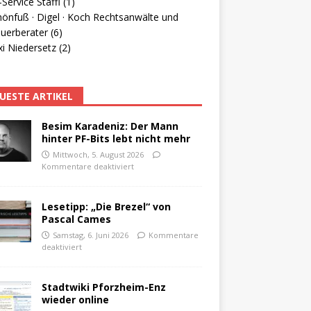
Service Staffl (1)
hönfuß · Digel · Koch Rechtsanwälte und
uerberater (6)
i Niedersetz (2)
UESTE ARTIKEL
Besim Karadeniz: Der Mann
hinter PF-Bits lebt nicht mehr
Mittwoch, 5. August 2026
Kommentare deaktiviert
Lesetipp: „Die Brezel“ von
Pascal Cames
Samstag, 6. Juni 2026
Kommentare
deaktiviert
Stadtwiki Pforzheim-Enz
wieder online