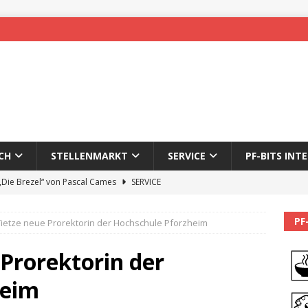
CH
STELLENMARKT
SERVICE
PF-BITS INT
 „Die Brezel“ von Pascal Cames
SERVICE
forzheim-Enz wieder online
STADTLEBEN
PF
Tietze neue Prorektorin der Hochschule Pforzheim
eichnung des 65. Fasnetsumzugs Dillweißenstein
 Prorektorin der
]
We’ll be back.
PF-BITS INTERN
heim
Karadeniz: Der Mann hinter PF-Bits lebt nicht mehr
ALLGEMEIN