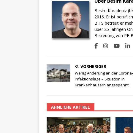
Über Besim Kar
Besim Karadeniz (bk
2016. Er ist berufli
BITS betreut er meh
über 25-jährigen On
Betreuung von PF-BI
VORHERIGER
Wenig Änderung an der Corona-
Infektionslage – Situation in
Krankenhäusern angespannt
ÄHNLICHE ARTIKEL