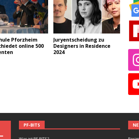
hule Pforzheim
Juryentscheidung zu
hiedet online 500
Designers in Residence
enten
2024
PF-BITS
NE
Was ist PF-BITS?
Besim