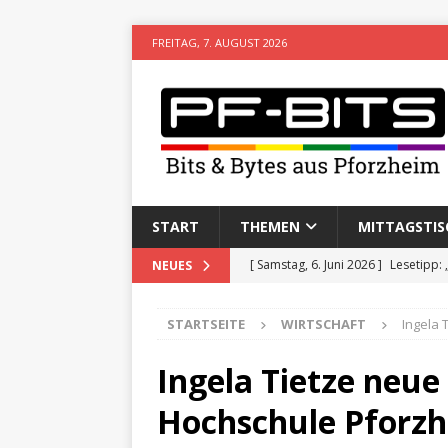
FREITAG, 7. AUGUST 2026
START
THEMEN
MITTAGSTIS
[ Samstag, 6. Juni 2026 ]
Lesetipp:
NEUES
[ Freitag, 8. Mai 2026 ]
Stadtwiki P
STARTSEITE
WIRTSCHAFT
Ingela 
[ Sonntag, 15. Februar 2026 ]
Aufz
VERANSTALTUNGEN
Ingela Tietze neue
[ Donnerstag, 11. Dezember 2025 
Hochschule Pforz
[ Mittwoch, 5. August 2026 ]
Besim 